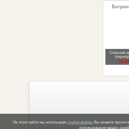
Витрин
Стальная д
(термо
От 40
На этом сайте мы используем
cookie-файлы
. Вы можете прочит
использование ваших cook