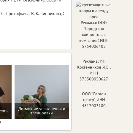
 Прокофьева, В. Калинникова, С.
Реклама: ООО
"Городская
клининговая
компания", ИНН
5754006405
Реклама: ИП
Костенников Я.О ,
ИНН
575300050627
ООО "Регион
центр", ИНН
4817003180
Домашние упражнения и
Восстановление после
епты
тренировки
родов
6