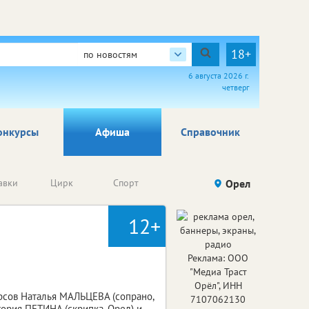
18+
по новостям
6 августа 2026 г.
четверг
онкурсы
Афиша
Справочник
Анонсы
авки
Цирк
Спорт
Детям
Орел
Го
конкурсов
12+
Реклама: ООО
"Медиа Траст
Орёл", ИНН
рсов Наталья МАЛЬЦЕВА (сопрано,
7107062130
тория ПЕТИНА (скрипка, Орел) и