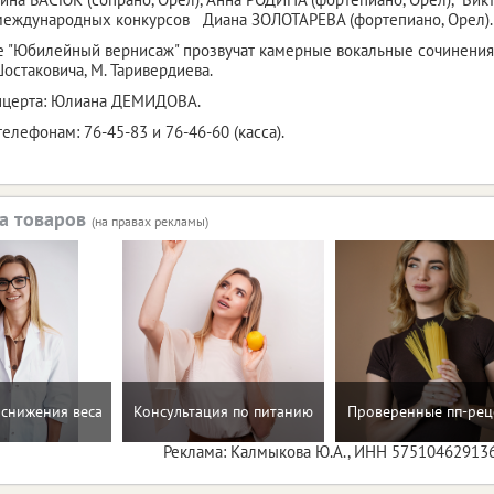
международных конкурсов Диана ЗОЛОТАРЕВА (фортепиано, Орел).
 "Юбилейный вернисаж" прозвучат камерные вокальные сочинения С.
Шостаковича, М. Таривердиева.
нцерта: Юлиана ДЕМИДОВА.
елефонам: 76-45-83 и 76-46-60 (касса).
а товаров
(на правах рекламы)
снижения веса
Консультация по питанию
Проверенные пп-рец
Реклама: Калмыкова Ю.А., ИНН 57510462913