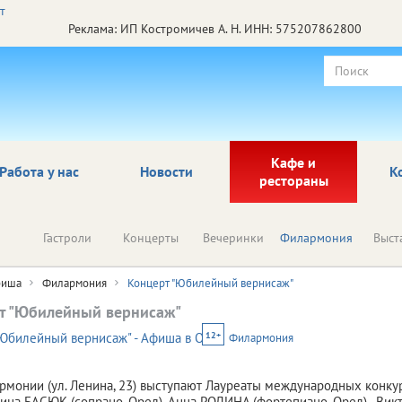
Реклама: ИП Костромичев А. Н. ИНН: 575207862800
Кафе и
Работа у нас
Новости
К
рестораны
Гастроли
Концерты
Вечеринки
Филармония
Выст
иша
Филармония
Концерт "Юбилейный вернисаж"
т "Юбилейный вернисаж"
12+
Филармония
рмонии (ул. Ленина, 23) выступают Лауреаты международных конку
тина БАСЮК (сопрано, Орел), Анна РОДИНА (фортепиано, Орел), Вик