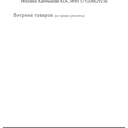
Реклама: Калмыкова Ю.А., ИНН 575104629136
Витрина товаров
(на правах рекламы)