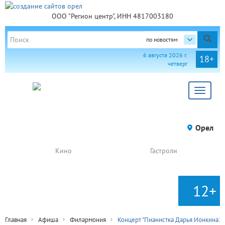
ООО "Регион центр", ИНН 4817003180
по новостям
6 августа 2026 г.
18+
четверг
Toggle
navigat
Орел
Кино
Гастроли
12+
Главная
Афиша
Филармония
Концерт "Пианистка Дарья Ионкина: