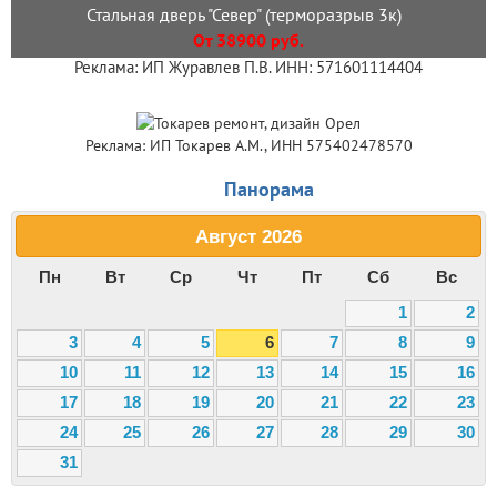
Стальная дверь "Север" (терморазрыв 3к)
От 38900 руб.
Реклама: ИП Журавлев П.В. ИНН: 571601114404
Реклама: ИП Токарев А.М., ИНН 575402478570
Панорама
Август
2026
Пн
Вт
Ср
Чт
Пт
Сб
Вс
1
2
3
4
5
6
7
8
9
10
11
12
13
14
15
16
17
18
19
20
21
22
23
24
25
26
27
28
29
30
31