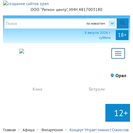
ООО "Регион центр", ИНН 4817003180
по новостям
8 августа 2026 г.
18+
суббота
Toggle
navigat
Орел
Кино
Гастроли
12+
Главная
Афиша
Филармония
Концерт "Играет пианист Станислав