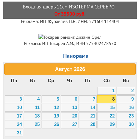
Входная дверь 11см ИЗОТЕРМА СЕРЕБРО
От 35500 руб.
Реклама: ИП Журавлев П.В. ИНН: 571601114404
Реклама: ИП Токарев А.М., ИНН 575402478570
Панорама
Август
2026
Пн
Вт
Ср
Чт
Пт
Сб
Вс
1
2
3
4
5
6
7
8
9
10
11
12
13
14
15
16
17
18
19
20
21
22
23
24
25
26
27
28
29
30
31