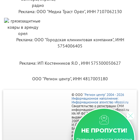
Реклама: ООО "Медиа Траст Орёл", ИНН 7107062130
Реклама: ООО "Городская клининговая компания", ИНН
5754006405
Реклама: ИП Костенников Я.О , ИНН 575300050627
ООО "Регион центр", ИНН 4817003180
© ООО
"Регион центр" 2004 - 2026
Информационное наполнение:
Информационное агентство vRossii.ru
Свидетельство о регистрации СМИ
информационного агентства vRossii.ru
ИА № ФС 77‑35502
выдано РОСКОМНАДЗОРом 04 марта
2009г.
И. О. Главного редактора Нарыков А. Н.
Баннеры на портале размещаются на
НЕ ПРОПУСТИ!
правах рекламы.
Реклама на портале:
Главные новости региона
Рекламное агентство "Умный маркетинг"