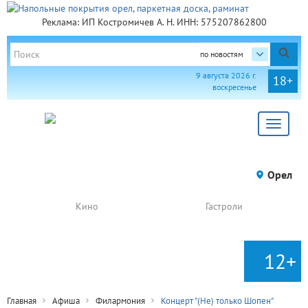
Реклама: ИП Костромичев А. Н. ИНН: 575207862800
по новостям
9 августа 2026 г.
18+
воскресенье
Toggle
navigat
Орел
Кино
Гастроли
12+
Главная
Афиша
Филармония
Концерт "(Не) только Шопен"