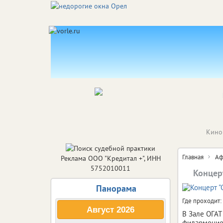
Кино
Главная
Аф
Реклама ООО "Кредитал +", ИНН
5752010011
Концер
Панорама
Где проходит:
Август
2026
В Зале ОГАТ
филармонией