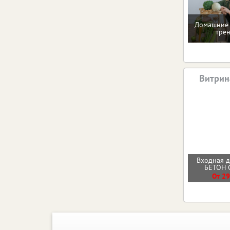
Домашние 
тре
Витрин
Входная 
БЕТОН
От 29