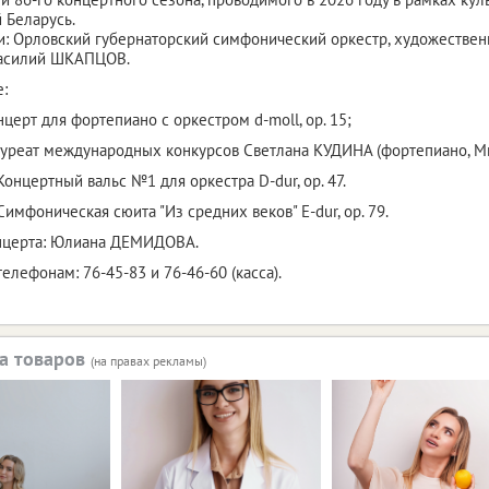
 Беларусь.
: Орловский губернаторский симфонический оркестр, художествен
Василий ШКАПЦОВ.
:
нцерт для фортепиано с оркестром d-moll, ор. 15;
ауреат международных конкурсов Светлана КУДИНА (фортепиано, Мин
 Концертный вальс №1 для оркестра D-dur, ор. 47.
 Симфоническая сюита "Из средних веков" E-dur, ор. 79.
нцерта: Юлиана ДЕМИДОВА.
елефонам: 76-45-83 и 76-46-60 (касса).
а товаров
(на правах рекламы)