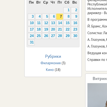
Пн
Вт
Ср
Чт
Пт
Сб
Вс
Республикой
Исполнители
1
2
дирижер - 
3
4
5
6
7
8
9
В программе
10
11
12
13
14
15
16
Й. Брамс, Ко
17
18
19
20
21
22
23
Солистка: Л
24
25
26
27
28
29
30
А. Глазунов,
31
А. Глазунов,
Ведущая ко
Рубрики
Справки по т
Филармония
(3)
Кино
(18)
Витрин