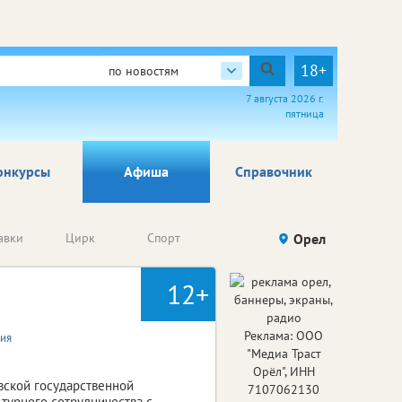
18+
по новостям
7 августа 2026 г.
пятница
онкурсы
Афиша
Справочник
Анонсы
авки
Цирк
Спорт
Детям
Орел
Го
конкурсов
12+
Реклама: ООО
ия
"Медиа Траст
Орёл", ИНН
овской государственной
7107062130
ьтурного сотрудничества с