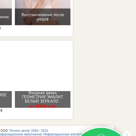
Восстановление после
танию
Проверенные пп-рецепты
родов
6
Входная дверь
НОЕ
Входная дверь 11см
ГЕОМЕТРИЯ ЭМАЛИТ
ИЗОТЕРМА СЕРЕБРО
БЕЛЫЙ ЗЕРКАЛО
От 35500 руб.
от 33900 руб.
04
 ООО
"Регион центр" 2004 - 2026
нформационное наполнение: Информационное агентство vRossii.ru