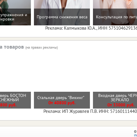
упражнения и
Программа снижения веса
Консультация по пи
нировки
Реклама: Калмыкова Ю.А., ИНН 57510462913
а товаров
(на правах рекламы)
дверь БОСТОН
Входная дверь ЧЕР
Стальная дверь "Викинг"
 СНЕЖНЫЙ
ЗЕРКАЛО
От 40800 руб.
800 руб.
От 33000 руб.
Реклама: ИП Журавлев П.В. ИНН: 5716011144
©
И