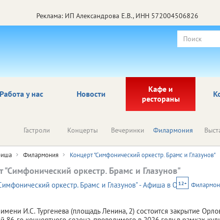
Реклама: ИП Александрова Е.В., ИНН 572004506826
Кафе и
Работа у нас
Новости
К
рестораны
Гастроли
Концерты
Вечеринки
Филармония
Выст
иша
Филармония
Концерт "Симфонический оркестр. Брамс и Глазунов"
т "Симфонический оркестр. Брамс и Глазунов"
12+
Филармон
 имени И.С. Тургенева (площадь Ленина, 2) состоится закрытие Орл
 86-го концертного сезона, проводимого в 2026 году в рамках кул