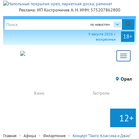
Реклама: ИП Костромичев А. Н. ИНН: 575207862800
по новостям
9 августа 2026 г.
18+
воскресенье
Toggle
navigat
Орел
Кино
Гастроли
12+
Главная
Афиша
Филармония
Концерт "Танго, Классика и Джаз"