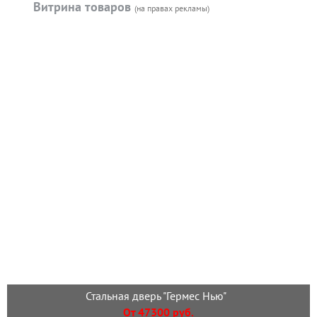
Витрина товаров
(на правах рекламы)
Стальная дверь "Гермес Нью"
От 47300 руб.