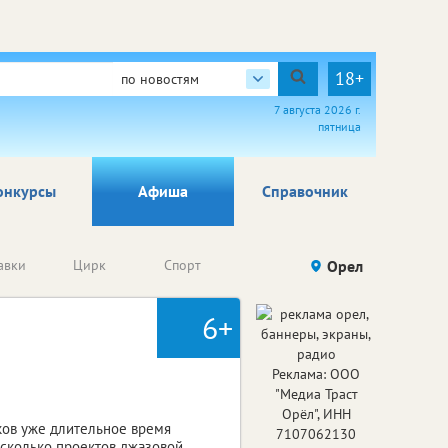
18+
по новостям
7 августа 2026 г.
пятница
онкурсы
Афиша
Справочник
Анонсы
авки
Цирк
Спорт
Детям
Орел
Го
конкурсов
6+
Реклама: ООО
"Медиа Траст
Орёл", ИНН
ков уже длительное время
7107062130
есколько проектов джазовой