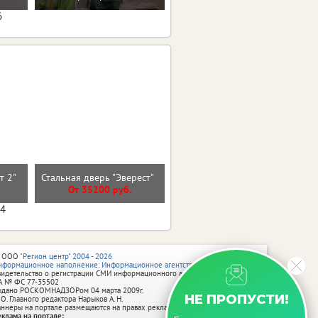
6
ст 2"
Стальная дверь "Эверест"
Стальная дверь "Дуэт"
От 35200 руб.
От 36000 руб.
04
 ООО
"Регион центр" 2004 - 2026
нформационное наполнение: Информационное агентство vRossii.ru
видетельство о регистрации СМИ информационного агентства vRossii.ru
А № ФС 77‑35502
ыдано РОСКОМНАДЗОРом 04 марта 2009г.
НЕ ПРОПУСТИ!
 О. Главного редактора Нарыков А. Н.
аннеры на портале размещаются на правах рекламы.
еклама на портале: