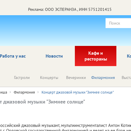
Реклама: ООО ЭСПЕРАНЗА , ИНН 5751201415
Кафе и
Работа у нас
Новости
К
рестораны
Гастроли
Концерты
Вечеринки
Филармония
Выст
иша
Филармония
Концерт джазовой музыки "Зимнее солнце"
т джазовой музыки "Зимнее солнце"
оссийский джазовый музыкант, мультиинструменталист Антон Коти
т с Орловской государственной филармонией и ведет на ее базе н