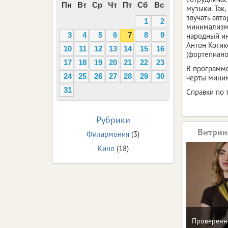
Пн
Вт
Ср
Чт
Пт
Сб
Вс
музыки. Так
звучать авт
1
2
минимализма
народный ин
3
4
5
6
7
8
9
Антон Котико
10
11
12
13
14
15
16
(фортепиано
17
18
19
20
21
22
23
В программе
24
25
26
27
28
29
30
черты мини
31
Справки по т
Рубрики
Витрин
Филармония
(3)
Кино
(18)
Проверенн