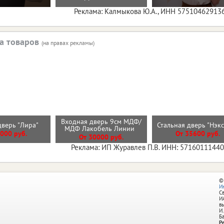
Реклама: Калмыкова Ю.А., ИНН 57510462913
а товаров
(на правах рекламы)
Входная дверь 9см МДФ/
дверь "Лира"
Стальная дверь "Нэк
МДФ Лакобель Линии
000 руб.
От 35600 руб.
От 30000 руб.
Реклама: ИП Журавлев П.В. ИНН: 5716011144
©
И
С
И
в
И.
Б
Р