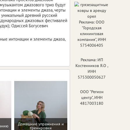
 музыкантом джазового трио будут
нтонации и элементы джаза, черты
 уникальный древний русский
еждународных джазовых фестивалей
Реклама: ООО
дудук); Одиссей Богусевич
"Городская
клининговая
ные интонации и элементы джаза,
компания", ИНН
5754006405
Реклама: ИП
Костенников Я.О ,
ИНН
575300050627
ООО "Регион
центр", ИНН
4817003180
Домашние упражнения и
танию
Программа снижения веса
тренировки