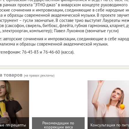
, в рамках проекта "ЭТНО-джаз" в январском концерте руководимого
орские сочинения и импровизации, соединяющие в себе народные и
 и образцы современной академической музыки. В проекте звучит
струмент – гусли звончатые. В составе трио выступят Лауреаты м
в (саксофон, свирель, битбокс, флейта, губная гармоника, кларнет, 
, электроорган, компьютер); Павел Лукоянов (звончатые гусли)
: авторские сочинения и импровизации, соединяющие в себе народ
мализма и образцы современной академической музыки.
елефонам: 76-45-83 и 76-46-60 (касса).
а товаров
(на правах рекламы)
Рекомендации по
ые пп-рецепты
Консультация по пи
коррекции веса