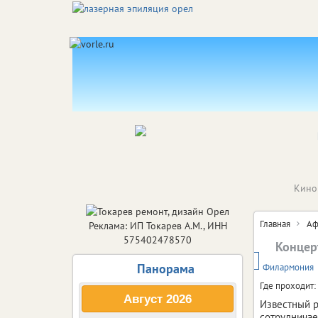
Кино
Главная
Аф
Реклама: ИП Токарев А.М., ИНН
575402478570
Концер
6+
Панорама
Филармония
Где проходит:
Август
2026
Известный р
сотрудничае