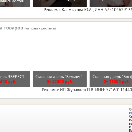
зависимостей
Реклама: Калмыкова Ю.А., ИНН 57510462913
а товаров
(на правах рекламы)
верь ЭВЕРЕСТ
Стальная дверь "Вельвет"
Стальная дверь "Бо
600 руб.
От 42900 руб.
От 25000 руб.
Реклама: ИП Журавлев П.В. ИНН: 5716011144
©
И
С
И
в
И.
Б