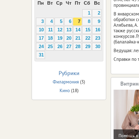
Пн
Вт
Ср
Чт
Пт
Сб
Вс
провинциаль
1
2
В январском
обработки со
3
4
5
6
7
8
9
Алябьева, А.
10
11
12
13
14
15
16
также русск
конкурсов Л
17
18
19
20
21
22
23
(балалайка-к
24
25
26
27
28
29
30
Ведущая: ле
31
Справки по т
Рубрики
Филармония
(3)
Витрин
Кино
(18)
Помощь в