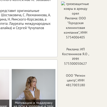
 представит оригинальные
 Шостаковича, С. Рахманинова, А.
Реклама: ООО
идина, Н. Римского-Корсакова, а
"Городская
артета: Лауреаты международных
лалайка) и Сергей Чучупалов
клининговая
компания", ИНН
5754006405
Реклама: ИП
Костенников Я.О ,
ИНН
575300050627
ООО "Регион
центр", ИНН
4817003180
Мотивацию и поддержку
Рекомендации по
танию
на пути к здоровью и телу