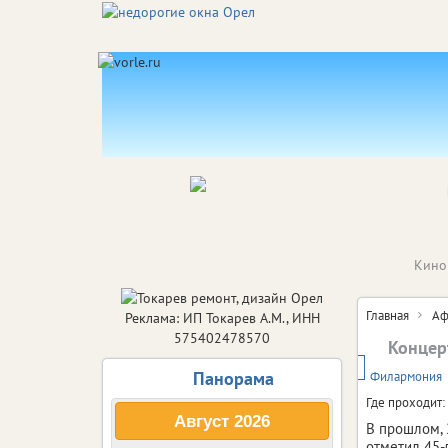
Кино
Главная
Аф
Реклама: ИП Токарев А.М., ИНН
575402478570
Концерт
6+
Панорама
Филармония
Где проходит:
Август
2026
В прошлом, 
отметил 45-