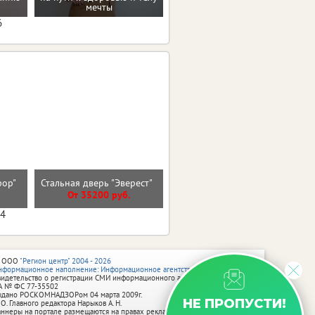
коррекции веса
мечты
6
Входная дверь 9см МДФ/
сфор"
Стальная дверь "Эверест"
МДФ Лакобель Линии
От 35200 руб.
От 30000 руб.
04
 ООО
"Регион центр" 2004 - 2026
нформационное наполнение: Информационное агентство vRossii.ru
видетельство о регистрации СМИ информационного агентства vRossii.ru
А № ФС 77‑35502
ыдано РОСКОМНАДЗОРом 04 марта 2009г.
НЕ ПРОПУСТИ!
 О. Главного редактора Нарыков А. Н.
аннеры на портале размещаются на правах рекламы.