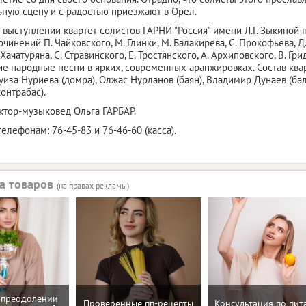
ную сцену и с радостью приезжают в Орел.
 выступлении квартет солистов ГАРНИ "Россия" имени Л.Г. Зыкиной
чинений П. Чайковского, М. Глинки, М. Балакирева, С. Прокофьева, Д.
 Хачатуряна, С. Стравинского, Е. Тростянского, А. Архиповского, В. Гр
ие народные песни в ярких, современных аранжировках. Состав кв
уиза Нуриева (домра), Олжас Нурланов (баян), Владимир Дунаев (ба
онтрабас).
ктор-музыковед Ольга ГАРБАР.
елефонам: 76-45-83 и 76-46-60 (касса).
а товаров
(на правах рекламы)
 преодолении
Проверенные пп-рецепты
Консультация по пи