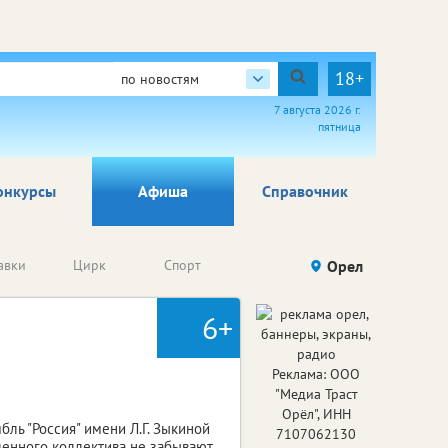
18+
по новостям
7 августа 2026 г.
пятница
онкурсы
Афиша
Справочник
Анонсы
авки
Цирк
Спорт
Детям
Орел
Го
конкурсов
6+
Реклама: ООО
"Медиа Траст
Орёл", ИНН
ль "Россия" имени Л.Г. Зыкиной
7107062130
вленного коллектива не забывают