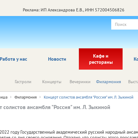
Реклама: ИП Александрова Е.В., ИНН 572004506826
Кафе и
Работа у нас
Новости
К
рестораны
Гастроли
Концерты
Вечеринки
Филармония
Выст
иша
Филармония
Концерт солистов ансамбля "Россия" им. Л. Зыкиной
 солистов ансамбля "Россия" им. Л. Зыкиной
2022 году Государственный академический русский народный ансамб
летие со дня своего основания. Отрадно, что солисты этого просла