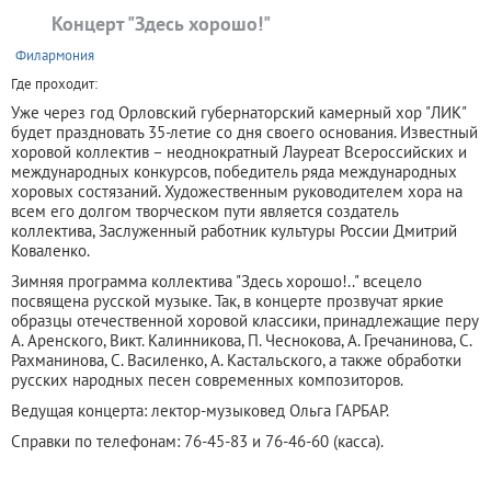
Концерт "Здесь хорошо!"
+
Филармония
Где проходит:
Уже через год Орловский губернаторский камерный хор "ЛИК"
будет праздновать 35-летие со дня своего основания. Известный
хоровой коллектив – неоднократный Лауреат Всероссийских и
международных конкурсов, победитель ряда международных
хоровых состязаний. Художественным руководителем хора на
всем его долгом творческом пути является создатель
коллектива, Заслуженный работник культуры России Дмитрий
Коваленко.
Зимняя программа коллектива "Здесь хорошо!.." всецело
посвящена русской музыке. Так, в концерте прозвучат яркие
образцы отечественной хоровой классики, принадлежащие перу
А. Аренского, Викт. Калинникова, П. Чеснокова, А. Гречанинова, С.
Рахманинова, С. Василенко, А. Кастальского, а также обработки
русских народных песен современных композиторов.
Ведущая концерта: лектор-музыковед Ольга ГАРБАР.
Справки по телефонам: 76-45-83 и 76-46-60 (касса).