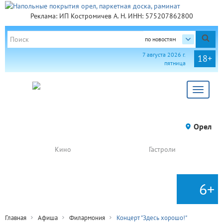
Реклама: ИП Костромичев А. Н. ИНН: 575207862800
по новостям
7 августа 2026 г.
18+
пятница
Toggle
navigat
Орел
Кино
Гастроли
6+
Главная
Афиша
Филармония
Концерт "Здесь хорошо!"