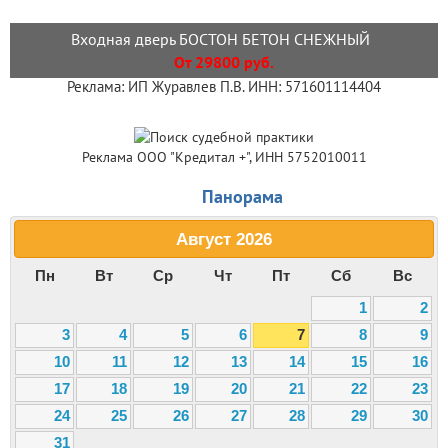
Входная дверь БОСТОН БЕТОН СНЕЖНЫЙ
От 29800 руб.
Реклама: ИП Журавлев П.В. ИНН: 571601114404
Реклама ООО "Кредитал +", ИНН 5752010011
Панорама
Август
2026
Пн
Вт
Ср
Чт
Пт
Сб
Вс
1
2
3
4
5
6
7
8
9
10
11
12
13
14
15
16
17
18
19
20
21
22
23
24
25
26
27
28
29
30
31