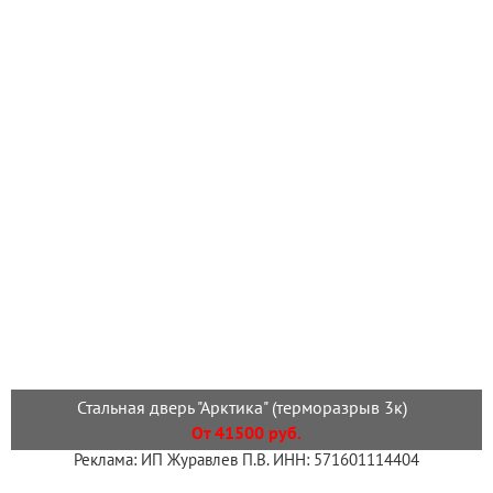
Стальная дверь "Арктика" (терморазрыв 3к)
От 41500 руб.
Реклама: ИП Журавлев П.В. ИНН: 571601114404