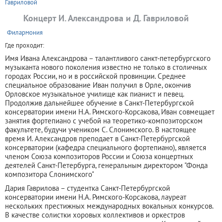
Гавриловой
Концерт И. Александрова и Д. Гавриловой
+
Филармония
Где проходит:
Имя Ивана Александрова – талантливого санкт-петербургского
музыканта нового поколения известно не только в столичных
городах России, но и в российской провинции. Среднее
специальное образование Иван получил в Орле, окончив
Орловское музыкальное училище как пианист и певец.
Продолжив дальнейшее обучение в Санкт-Петербургской
консерватории имени Н.А. Римского-Корсакова, Иван совмещает
занятия фортепиано с учебой на теоретико-композиторском
факультете, будучи учеником С. Слонимского. В настоящее
время И. Александров преподает в Санкт-Петербургской
консерватории (кафедра специального фортепиано), является
членом Союза композиторов России и Союза концертных
деятелей Санкт-Петербурга, генеральным директором "Фонда
композитора Слонимского"
Дария Гаврилова – студентка Санкт-Петербургской
консерватории имени Н.А. Римского-Корсакова, лауреат
нескольких престижных международных вокальных конкурсов.
В качестве солистки хоровых коллективов и оркестров