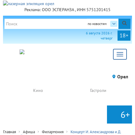
Реклама: ООО ЭСПЕРАНЗА , ИНН 5751201415
по новостям
6 августа 2026 г.
18+
четверг
Toggle
navigat
Орел
Кино
Гастроли
6+
Главная
Афиша
Филармония
Концерт И. Александрова и Д.