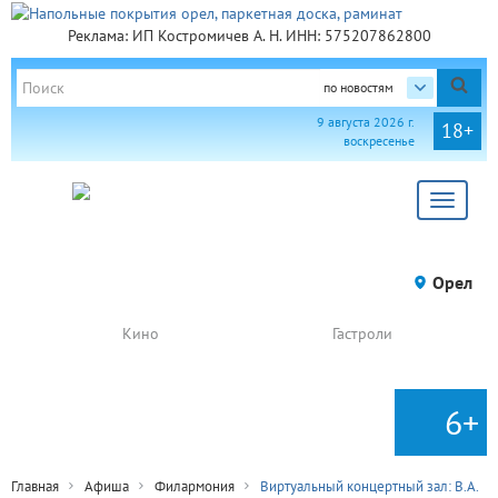
Реклама: ИП Костромичев А. Н. ИНН: 575207862800
по новостям
9 августа 2026 г.
18+
воскресенье
Toggle
navigat
Орел
Кино
Гастроли
6+
Главная
Афиша
Филармония
Виртуальный концертный зал: В.А.