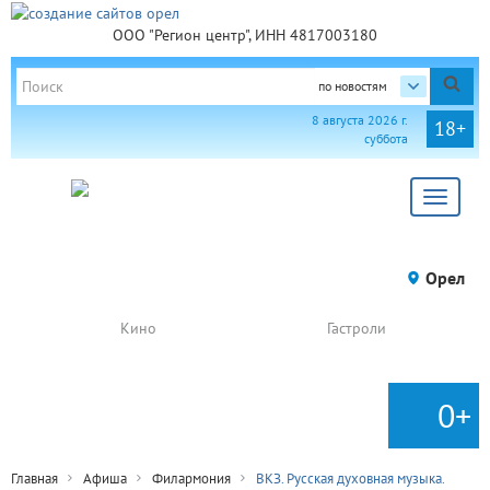
ООО "Регион центр", ИНН 4817003180
по новостям
8 августа 2026 г.
18+
суббота
Toggle
navigat
Орел
Кино
Гастроли
0+
Главная
Афиша
Филармония
ВКЗ. Русская духовная музыка.