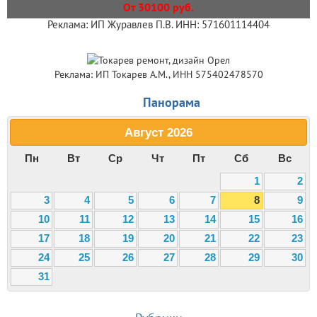
От 30100 руб.
Реклама: ИП Журавлев П.В. ИНН: 571601114404
Реклама: ИП Токарев А.М., ИНН 575402478570
Панорама
Август
2026
Пн
Вт
Ср
Чт
Пт
Сб
Вс
1
2
3
4
5
6
7
8
9
10
11
12
13
14
15
16
17
18
19
20
21
22
23
24
25
26
27
28
29
30
31