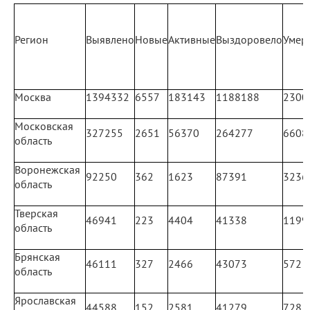
Регион
Выявлено
Новые
Активные
Выздоровело
Умер
Москва
1394332
6557
183143
1188188
2300
Московская
327255
2651
56370
264277
6608
область
Воронежская
92250
362
1623
87391
3236
область
Тверская
46941
223
4404
41338
1199
область
Брянская
46111
327
2466
43073
572
область
Ярославская
44588
152
2581
41279
728