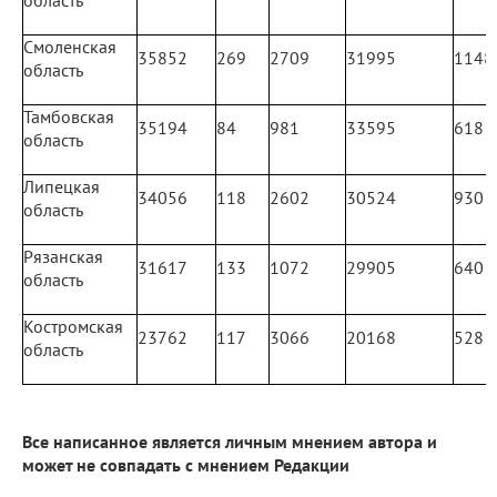
Смоленская
35852
269
2709
31995
1148
область
Тамбовская
35194
84
981
33595
618
область
Липецкая
34056
118
2602
30524
930
область
Рязанская
31617
133
1072
29905
640
область
Костромская
23762
117
3066
20168
528
область
Все написанное является личным мнением автора и
может не совпадать с мнением Редакции