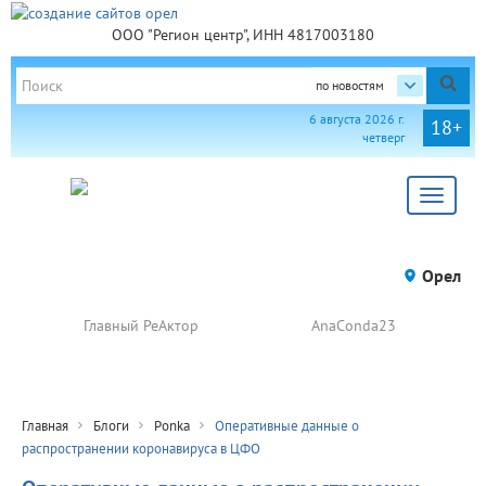
ООО "Регион центр", ИНН 4817003180
по новостям
6 августа 2026 г.
18+
четверг
Toggle
navigat
Орел
Главный РеАктор
AnaConda23
Главная
Блоги
Ponka
Оперативные данные о
распространении коронавируса в ЦФО