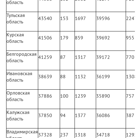
область
Тульская
43540
153
1697
39596
2247
область
Курская
41506
179
859
39692
955
область
Белгородская
41259
87
1317
39172
770
область
Ивановская
38639
88
1132
36199
1308
область
Орловская
37886
100
1239
35890
757
область
Калужская
37850
94
1377
36086
387
область
Владимирская
37328
237
1318
34718
1292
область