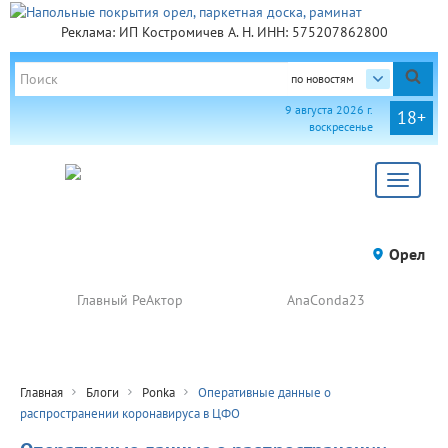
Реклама: ИП Костромичев А. Н. ИНН: 575207862800
по новостям
9 августа 2026 г.
18+
воскресенье
Toggle
navigat
Орел
Главный РеАктор
AnaConda23
Главная
Блоги
Ponka
Оперативные данные о
распространении коронавируса в ЦФО