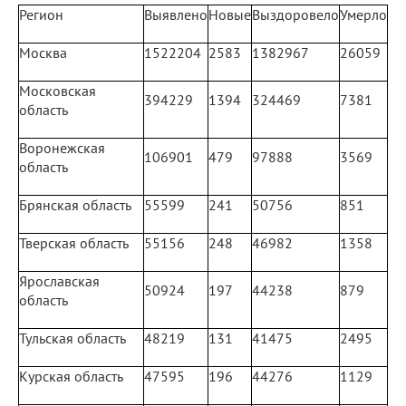
Регион
Выявлено
Новые
Выздоровело
Умерло
Москва
1522204
2583
1382967
26059
Московская
394229
1394
324469
7381
область
Воронежская
106901
479
97888
3569
область
Брянская область
55599
241
50756
851
Тверская область
55156
248
46982
1358
Ярославская
50924
197
44238
879
область
Тульская область
48219
131
41475
2495
Курская область
47595
196
44276
1129