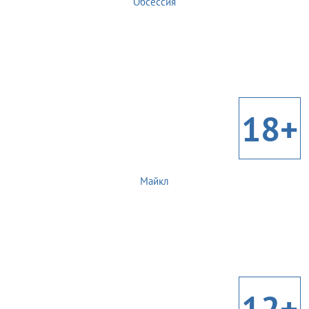
Обсессия
18+
Майкл
12+