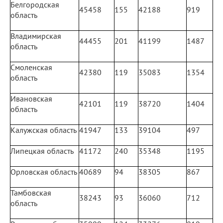
Белгородская
45458
155
42188
919
область
Владимирская
44455
201
41199
1487
область
Смоленская
42380
119
35083
1354
область
Ивановская
42101
119
38720
1404
область
Калужская область
41947
133
39104
497
Липецкая область
41172
240
35348
1195
Орловская область
40689
94
38305
867
Тамбовская
38243
93
36060
712
область