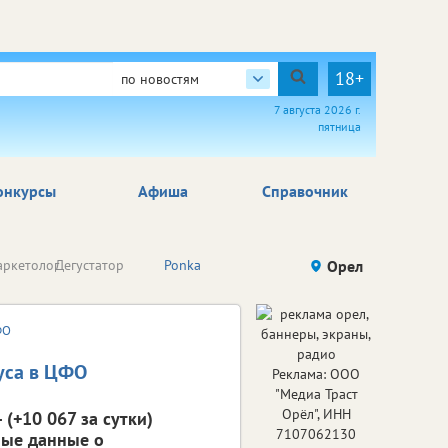
18+
по новостям
7 августа 2026 г.
пятница
онкурсы
Афиша
Справочник
Простой
ркетолог
Дегустатор
Ponka
Eva TiVi
Орел
И
экономист
ФО
уса в ЦФО
Реклама: ООО
"Медиа Траст
Орёл", ИНН
(+10 067 за сутки)
7107062130
ные данные о