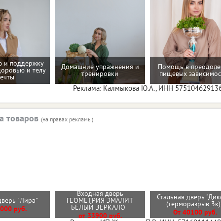
 и поддержку
Домашние упражнения и
Помощь в преодол
доровью и телу
тренировки
пищевых зависимос
ечты
Реклама: Калмыкова Ю.А., ИНН 57510462913
а товаров
(на правах рекламы)
Входная дверь
Стальная дверь "Дик
дверь "Лира"
ГЕОМЕТРИЯ ЭМАЛИТ
(терморазрыв 3к
БЕЛЫЙ ЗЕРКАЛО
000 руб.
От 40100 руб.
от 33900 руб.