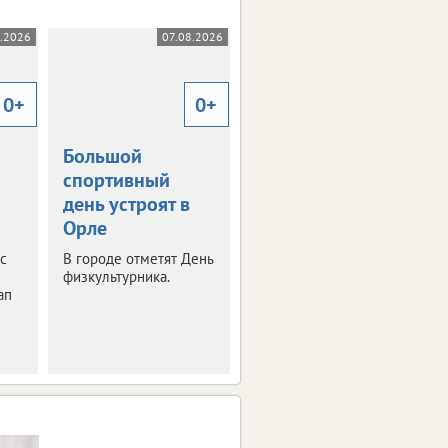
.2026
07.08.2026
07.08.2026
0+
0+
Большой
Экс-мастера
спортивный
энергокомпании
день устроят в
обвиняют в
Орле
получении
взятки
ос
В городе отметят День
физкультурника.
Желание извлечь
ап
выгоду из своих
обязанностей
обернулось
проблемами.