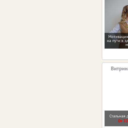
Мотивацию
на пути к з
м
Витрин
Стальная 
От 32