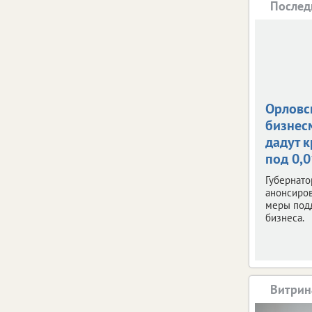
Послед
Орловс
бизнес
дадут 
под 0,
Губернато
анонсиро
меры под
бизнеса.
Витрин