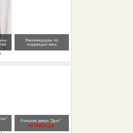
ении
Рекомендации по
Восстановление после
тей
коррекции веса
родов
6
сон"
Входная дверь 9см МДФ/
Стальная дверь "Дуэт"
)
МДФ Лакобель Линии
От 36000 руб.
От 30000 руб.