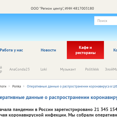
ООО "Регион центр", ИНН 4817003180
Кафе и
Работа у нас
Новости
К
рестораны
ый
AnaConda23
Loki
Музыкант
Politikkk
ЗлойМа
ор
логи
Ponka
Оперативные данные о распространении коронавируса в Ц
еративные данные о распространении коронавир
начала пандемии в России зарегистрировано 21 345 154 
учая коронавирусной инфекции. Мы собрали оператив