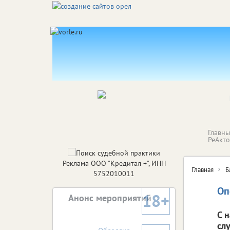
Главн
РеАкт
Реклама ООО "Кредитал +", ИНН
Главная
Б
5752010011
Оп
18+
Анонс мероприятий
С 
сл