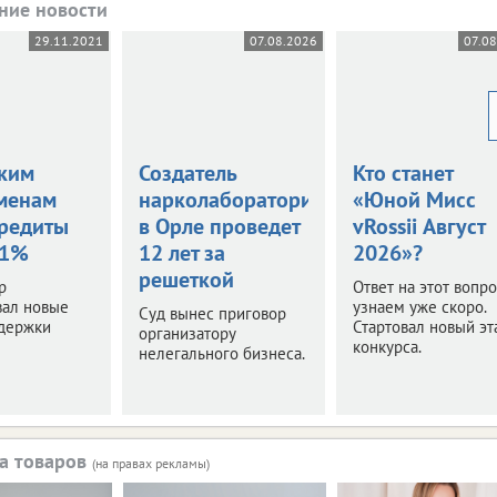
ние новости
29.11.2021
07.08.2026
07.08
ким
Создатель
Кто станет
менам
нарколаборатории
«Юной Мисс
кредиты
в Орле проведет
vRossii Август
01%
12 лет за
2026»?
решеткой
р
Ответ на этот вопр
вал новые
узнаем уже скоро.
Суд вынес приговор
держки
Стартовал новый эт
организатору
конкурса.
нелегального бизнеса.
а товаров
(на правах рекламы)