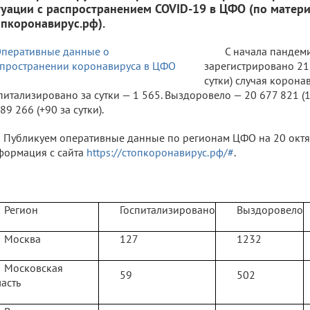
туации с распространением COVID-19 в ЦФО (по матери
опкоронавирус.рф).
С начала пандем
зарегистрировано 21 
сутки) случая корон
питализировано за сутки — 1 565. Выздоровело — 20 677 821 (1
89 266 (+90 за сутки).
Публикуем оперативные данные по регионам ЦФО на 20 октябр
ормация с сайта
https://стопкоронавирус.рф/#
.
Регион
Госпитализировано
Выздоровело
Москва
127
1232
Московская
59
502
асть