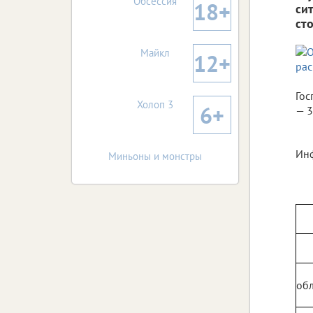
Обсессия
18+
си
ст
Майкл
12+
Гос
Холоп 3
6+
— 3
Инф
Миньоны и монстры
обл