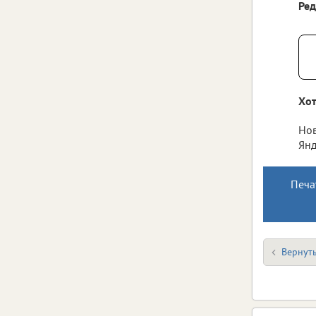
Ре
Хот
Нов
Янд
Печа
Вернуть