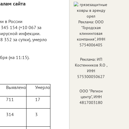
алам сайта
ии в России
Реклама: ООО
345 154 (+10 067 за
"Городская
авирусной инфекции.
клининговая
8 352 за сутки), умерло
компания", ИНН
5754006405
я (на 11:15).
Реклама: ИП
Костенников Я.О ,
ИНН
575300050627
Выявлено
Умерло
ООО "Регион
центр", ИНН
711
17
4817003180
314
3