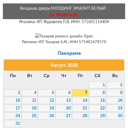
Входная дверь МОЛДИНГ ЭМАЛИТ БЕЛЫЙ
От 30100 руб.
Реклама: ИП Журавлев П.В. ИНН: 571601114404
Реклама: ИП Токарев А.М., ИНН 575402478570
Панорама
Август
2026
Пн
Вт
Ср
Чт
Пт
Сб
Вс
1
2
3
4
5
6
7
8
9
10
11
12
13
14
15
16
17
18
19
20
21
22
23
24
25
26
27
28
29
30
31