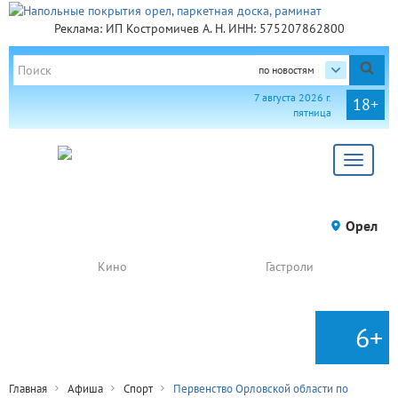
Реклама: ИП Костромичев А. Н. ИНН: 575207862800
по новостям
7 августа 2026 г.
18+
пятница
Toggle
navigat
Орел
Кино
Гастроли
6+
Главная
Афиша
Спорт
Первенство Орловской области по