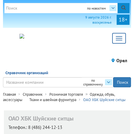
по новостям
9 августа 2026 г.
18+
воскресенье
Toggle
navigat
Орел
Справочник организаций
по
справочнику
Главная
Справочник
Розничная торговля
Одежда, обувь,
аксессуары
Ткани и швейная фурнитура
ОАО ХБК Шуйские ситцы
ОАО ХБК Шуйские ситцы
Телефон.:
8 (486) 244-12-13