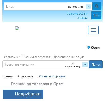
по новостям
7 августа 2026 г.
18+
пятница
Toggle
navigat
Орел
Справочник
Розничная торговля
Добавить организацию
по
справочнику
Главная
Справочник
Розничная торговля
Розничная торговля в Орле
Подрубрики