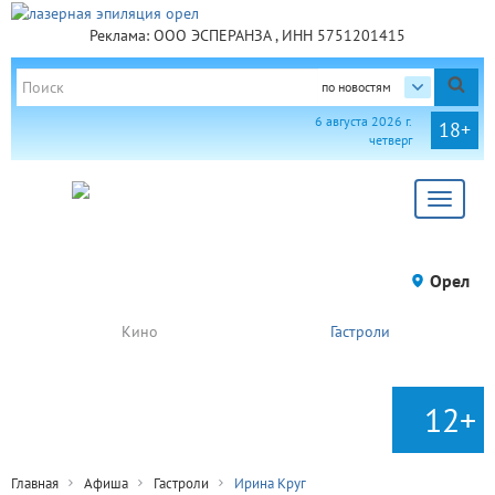
Реклама: ООО ЭСПЕРАНЗА , ИНН 5751201415
по новостям
6 августа 2026 г.
18+
четверг
Toggle
navigat
Орел
Кино
Гастроли
12+
Главная
Афиша
Гастроли
Ирина Круг