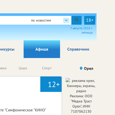
18+
по новостям
7 августа 2026 г.
пятница
онкурсы
Афиша
Справочник
Анонсы
авки
Цирк
Спорт
Детям
Орел
Го
конкурсов
12+
Реклама: ООО
"Медиа Траст
Орёл", ИНН
кте "Симфоническое "КИНО"
7107062130