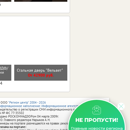
6
МДФ/
Входная дверь ТЕРМО 2
Стальная дверь "Вельвет"
нии
эмалит белый
От 42900 руб.
От 44000 руб.
04
 ООО
"Регион центр" 2004 - 2026
нформационное наполнение: Информационное агентство vRossii.ru
видетельство о регистрации СМИ информационного агентства vRossii.ru
А № ФС 77‑35502
ыдано РОСКОМНАДЗОРом 04 марта 2009г.
НЕ ПРОПУСТИ!
 О. Главного редактора Нарыков А. Н.
аннеры на портале размещаются на правах рекламы.
еклама на портале:
Главные новости региона