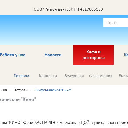
ООО "Регион центр", ИНН 4817003180
Кафе и
Работа у нас
Новости
К
рестораны
Гастроли
Концерты
Вечеринки
Филармония
Выст
иша
Гастроли
Симфоническое "Кино"
ическое "Кино"
руппы "КИНО" Юрий КАСПАРЯН и Александр ЦОЙ в уникальном прое