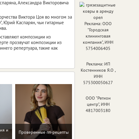
спаряна, Александра Викторовича
орчества Виктора Цоя во многом за
", Юрий Каспарян, чьи гитарные
Реклама: ООО
ива.
"Городская
клининговая
оставляют композиции из
церте прозвучат композиции из
компания", ИНН
аннего репертуара, такие как
5754006405
Реклама: ИП
Костенников Я.О ,
ИНН
575300050627
ООО "Регион
центр", ИНН
4817003180
ия и
Восстановление после
Проверенные пп-рецепты
родов