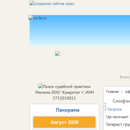
Кино
Главная
Аф
Реклама ООО "Кредитал +", ИНН
5752010011
Симфон
12+
Панорама
Гастроли
Где проходит:
Август
2026
Гитарист г