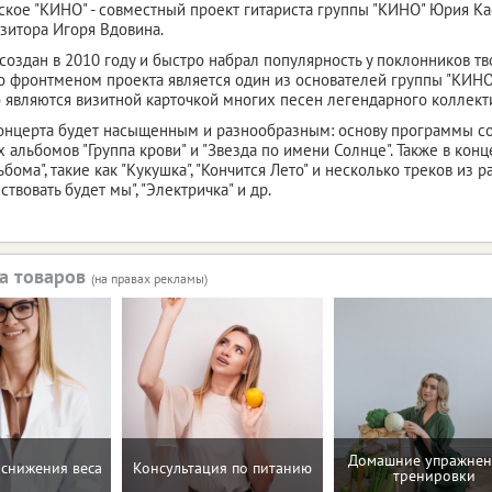
кое "КИНО" - совместный проект гитариста группы "КИНО" Юрия Ка
зитора Игоря Вдовина.
создан в 2010 году и быстро набрал популярность у поклонников тв
что фронтменом проекта является один из основателей группы "КИНО
 являются визитной карточкой многих песен легендарного коллект
онцерта будет насыщенным и разнообразным: основу программы с
 альбомов "Группа крови" и "Звезда по имени Солнце". Также в кон
бома", такие как "Кукушка", "Кончится Лето" и несколько треков из р
твовать будет мы", "Электричка" и др.
а товаров
(на правах рекламы)
Домашние упражнен
снижения веса
Консультация по питанию
тренировки