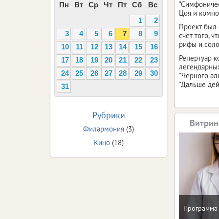
"Симфоничес
Пн
Вт
Ср
Чт
Пт
Сб
Вс
Цоя и компо
1
2
Проект был 
3
4
5
6
7
8
9
счет того, 
рифы и соло
10
11
12
13
14
15
16
Репертуар к
17
18
19
20
21
22
23
легендарных
24
25
26
27
28
29
30
"Черного аль
"Дальше дейс
31
Рубрики
Витрин
Филармония
(3)
Кино
(18)
Программа 