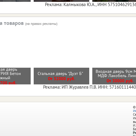
Реклама: Калмыкова Ю.А., ИНН 57510462913
а товаров
(на правах рекламы)
ая дверь
Входная дверь 9см 
РИЯ Бетон
Стальная дверь "Дуэт Б"
МДФ Лакобель Ли
ежный
От 32000 руб.
От 30000 руб.
700 руб.
Реклама: ИП Журавлев П.В. ИНН: 5716011144
©
И
С
И
в
И.
Б
Р