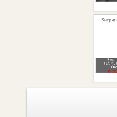
Витрин
Входн
ГЕОМЕТ
Сн
От 31