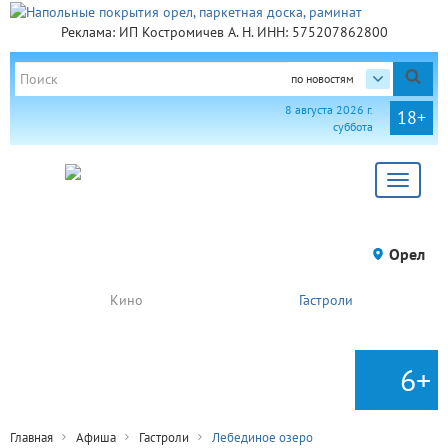
Реклама: ИП Костромичев А. Н. ИНН: 575207862800
по новостям
8 августа 2026 г.
18+
суббота
Toggle
navigat
Орел
Кино
Гастроли
6+
Главная
Афиша
Гастроли
Лебединое озеро