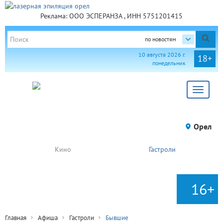
Реклама: ООО ЭСПЕРАНЗА , ИНН 5751201415
по новостям
10 августа 2026 г.
18+
понедельник
Toggle
navigat
Орел
Кино
Гастроли
16+
Главная
Афиша
Гастроли
Бывшие