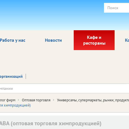
Кафе и
Работа у нас
Новости
К
рестораны
организаций
алог фирм
Оптовая торговля
Универсамы, супермаркеты, рынки; продукт
вля химпродукцией)
АВА (оптовая торговля химпродукцией)