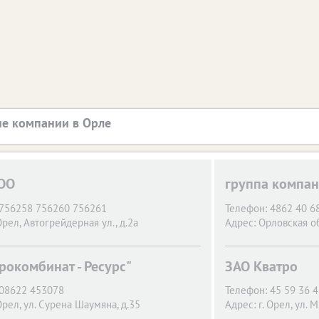
е компании в Орле
ОО
группа компан
756258 756260 756261
Телефон:
4862 40 68
Орел,
Автогрейдерная ул., д.2а
Адрес:
Орловская об
рокомбинат - Ресурс"
ЗАО Кватро
08622 453078
Телефон:
45 59 36 
Орел,
ул. Сурена Шаумяна, д.35
Адрес:
г. Орел,
ул. М