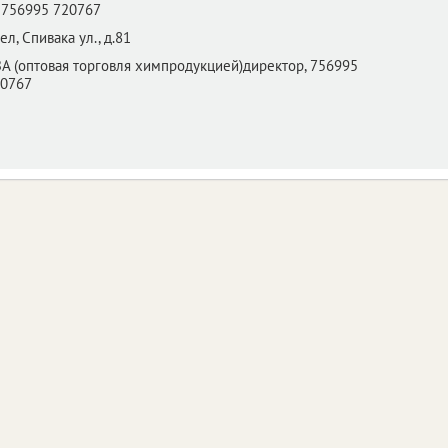
756995 720767
ел,
Спивака ул., д.81
А (оптовая торговля химпродукцией)директор, 756995
20767