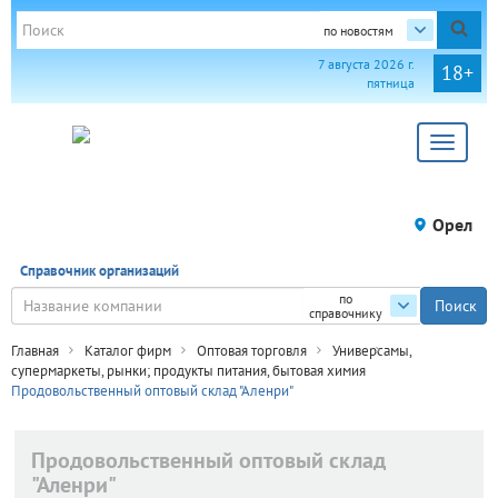
по новостям
7 августа 2026 г.
18+
пятница
Toggle
navigat
Орел
Справочник организаций
по
справочнику
Главная
Каталог фирм
Оптовая торговля
Универсамы,
супермаркеты, рынки; продукты питания, бытовая химия
Продовольственный оптовый склад "Аленри"
Продовольственный оптовый склад
"Аленри"