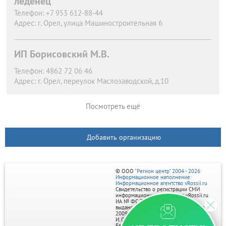
леденец
Телефон:
+7 953 612-88-44
Адрес:
г. Орел,
улица Машиностроительная 6
ИП Борисовский М.В.
Телефон:
4862 72 06 46
Адрес:
г. Орел,
переулок Маслозаводской, д.10
Посмотреть ещё
Добавить организацию
© ООО
"Регион центр" 2004 - 2026
Информационное наполнение:
Информационное агентство vRossii.ru
Свидетельство о регистрации СМИ
информационного агентства vRossii.ru
ИА № ФС 77‑35502
выдано РОСКОМНАДЗОРом 04 марта
2009г.
И. О. Главного редактора Нарыков А. Н.
Баннеры на портале размещаются на