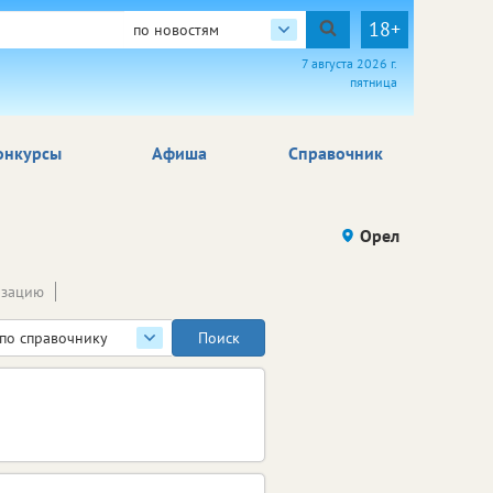
18+
по новостям
7 августа 2026 г.
пятница
онкурсы
Афиша
Справочник
Орел
изацию
по справочнику