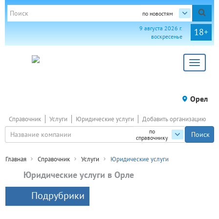
по новостям
9 августа 2026 г.
18+
воскресенье
Toggle
navigat
Орел
Справочник
Услуги
Юридические услуги
Добавить организацию
по
справочнику
Главная
Справочник
Услуги
Юридические услуги
Юридические услуги в Орле
Подрубрики