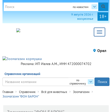
по новостям
9 августа 2026 г.
18+
воскресенье
Toggle
navigat
Орел
Реклама: ИП Ивлев А.М., ИНН 472000074702
Справочник организаций
по
справочнику
Главная
Справочник
Всё для животных
Зоомагазин
Зоомагазин "ФОН БАРОН"
Зоомагазин "ФОН БАРОН"