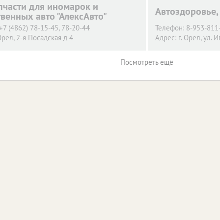
пчасти для иномарок и
Автоздоровье,
твенных авто "АлексАвто"
+7 (4862) 78-15-45, 78-20-44
Телефон:
8-953-811
Орел,
2-я Посадская д 4
Адрес:
г. Орел,
ул. И
Посмотреть ещё