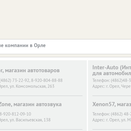
е компании в Орле
Inter-Аuto (Ин
r, магазин автотоваров
для автомобил
(4862) 73-22-92, 8-920-804-88-88
Телефон:
(4862)48-3
Орел,
ул. Комсомольская, 263
Адрес:
г. Орел,
Чере
Zone, магазин автозвука
Xenon57, мага
8-920-812-09-10
Телефон:
(4862) 48-
Орел,
ул. Васильевская, 138
Адрес:
г. Орел,
ул. М