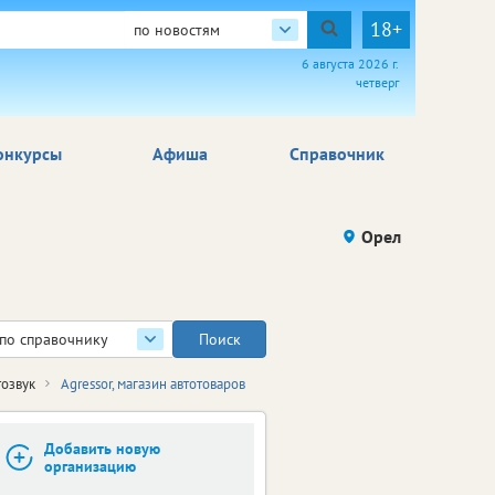
18+
по новостям
6 августа 2026 г.
четверг
онкурсы
Афиша
Справочник
Орел
по справочнику
тозвук
Agressor, магазин автотоваров
Добавить новую
организацию