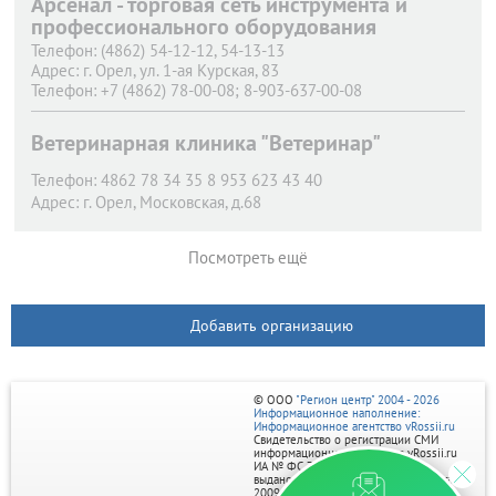
Арсенал - торговая сеть инструмента и
профессионального оборудования
Телефон:
(4862) 54-12-12, 54-13-13
Адрес:
г. Орел,
ул. 1-ая Курская, 83
Телефон:
+7 (4862) 78-00-08; 8-903-637-00-08
Адрес:
г. Орел,
Новосильский пер, дом 3
Телефон:
(4862) 200-755
Ветеринарная клиника "Ветеринар"
Адрес:
г. Орел,
Московское шоссе 126 "б"
Телефон:
4862 78 34 35 8 953 623 43 40
Адрес:
г. Орел,
Московская, д.68
Посмотреть ещё
Добавить организацию
© ООО
"Регион центр" 2004 - 2026
Информационное наполнение:
Информационное агентство vRossii.ru
Свидетельство о регистрации СМИ
информационного агентства vRossii.ru
ИА № ФС 77‑35502
выдано РОСКОМНАДЗОРом 04 марта
2009г.