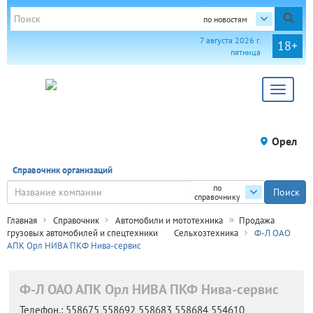
по новостям
7 августа 2026 г.
18+
пятница
Toggle
navigat
Орел
Справочник организаций
по
справочнику
Главная
Справочник
Автомобили и мототехника
Продажа
грузовых автомобилей и спецтехники
Сельхозтехника
Ф-Л ОАО
АПК Орл НИВА ПКФ Нива-сервис
Ф-Л ОАО АПК Орл НИВА ПКФ Нива-сервис
Телефон.:
558675 558692 558683 558684 554610