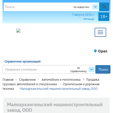
по новостям
7 августа 2026 г.
18+
пятница
Toggle
navigat
Орел
Справочник организаций
по
справочнику
Главная
Справочник
Автомобили и мототехника
Продажа
грузовых автомобилей и спецтехники
Строительная и дорожная
техника
Малоархангельский машиностроительный завод, ООО
Малоархангельский машиностроительный
завод, ООО