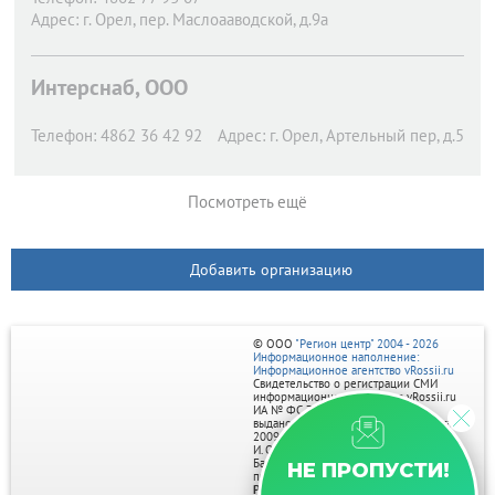
Адрес:
г. Орел,
пер. Маслоааводской, д.9а
Интерснаб, ООО
Телефон:
4862 36 42 92
Адрес:
г. Орел,
Артельный пер, д.5
Посмотреть ещё
Добавить организацию
© ООО
"Регион центр" 2004 - 2026
Информационное наполнение:
Информационное агентство vRossii.ru
Свидетельство о регистрации СМИ
информационного агентства vRossii.ru
ИА № ФС 77‑35502
выдано РОСКОМНАДЗОРом 04 марта
2009г.
И. О. Главного редактора Нарыков А. Н.
Баннеры на портале размещаются на
НЕ ПРОПУСТИ!
правах рекламы.
Реклама на портале: