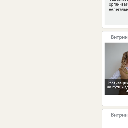
организат
нелегальн
Витрин
Мотивацию
на пути к з
м
Витрин