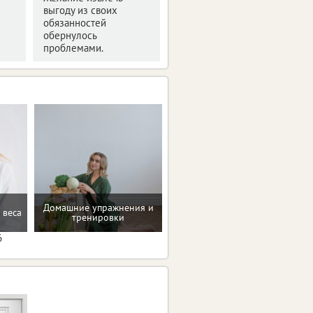
выгоду из своих
обязанностей
обернулось
проблемами.
Домашние упражнения и
 веса
Проверенные пп-рецепты
тренировки
6