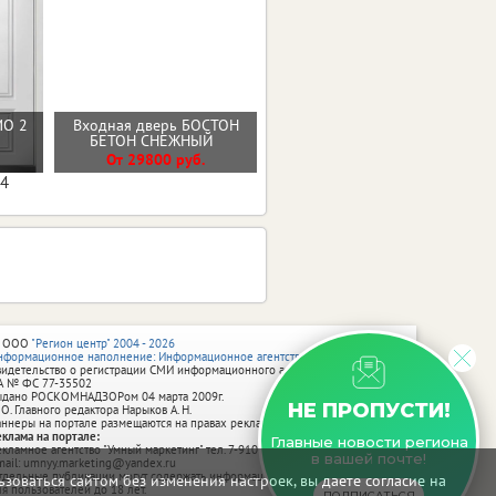
МО 2
Входная дверь БОСТОН
Стальная дверь "Дуэт Б"
БЕТОН СНЕЖНЫЙ
От 32000 руб.
От 29800 руб.
04
 ООО
"Регион центр" 2004 - 2026
нформационное наполнение: Информационное агентство vRossii.ru
видетельство о регистрации СМИ информационного агентства vRossii.ru
А № ФС 77‑35502
ыдано РОСКОМНАДЗОРом 04 марта 2009г.
НЕ ПРОПУСТИ!
 О. Главного редактора Нарыков А. Н.
аннеры на портале размещаются на правах рекламы.
еклама на портале:
Главные новости региона
екламное агентство "Умный маркетинг" тел. 7-910-267-70-40,
в вашей почте!
mail: umnyy.marketing@yandex.ru
тдельные публикации могут содержать информацию, не предназначенную
зоваться сайтом без изменения настроек, вы даете согласие на
ля пользователей до 18 лет.
ПОДПИСАТЬСЯ