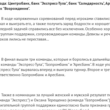
ода: Центробанк, банк "Экспресс-Тула", банк "Солидарность", А
к "Возрождение".
В ходе напряженных соревнований перед игроками ставились
ал и выиграть его, а также получить заряд бодрости и хорошег
ледней задачей справились все без исключения. Особенно хо
группам поддержки, сопровождающим команды. Девизы и реч
оков лились не переставая...
В финал вышли три команды, которые и боролись в дальнейше
 команды "Экспресс-Тула", "Газпромбанк" и "Аресбанк". В ходе
спресс-Тула" вырвалась вперед и выиграла турнир. Второе и тр
тветственно Газпромбанк и Аресбанк.
Также в номинации за лучший женский и мужской результат 
манда "Экспресс") и Оксана Терещенко (команда "Газпромбанк")
игательной группой поддержки единогласно была признана г