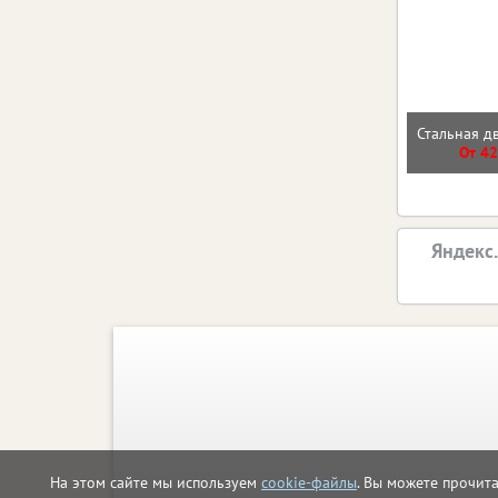
Стальная д
От 42
Яндекс
На этом сайте мы используем
cookie-файлы
. Вы можете прочит