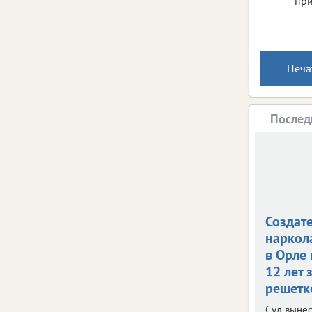
при
Печа
Послед
Создат
наркол
в Орле
12 лет 
решетк
Суд вынес