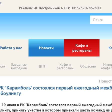
Реклама: ИП Костромичев А. Н. ИНН: 575207862800
Кафе и
Работа у нас
Новости
К
рестораны
Заводные
Кафе и
Инте
сти
ДТП
Общество
выходные
рестораны
конфе
Новост
РК "Карамболь" состоялся первый ежегодный меж
 боулингу
29 июля в РК "Карамболь" состоялся первый ежегодный меж
лингу, принять участие в котором приехали шесть команд из