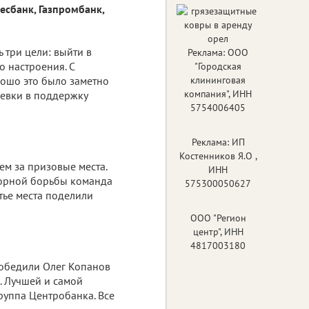
ресбанк, Газпромбанк,
 три цели: выйти в
Реклама: ООО
о настроения. С
"Городская
рошо это было заметно
клининговая
компания", ИНН
евки в поддержку
5754006405
Реклама: ИП
Костенников Я.О ,
м за призовые места.
ИНН
 упорной борьбы команда
575300050627
етье места поделили
ООО "Регион
центр", ИНН
4817003180
победили Олег Копанов
. Лучшей и самой
руппа Центробанка. Все