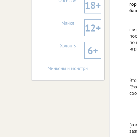
Обсессия
18+
гор
бан
Майкл
12+
фин
пос
по 
Холоп 3
6+
игр
Миньоны и монстры
Это
"Эк
соо
(ко
заж