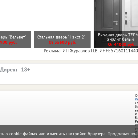
Входная дверь ТЕР
верь "Вельвет"
Стальная дверь "Нэкст 2"
эмалит белый
900 руб.
От 35600 руб.
От 44000 руб.
Реклама: ИП Журавлев П.В. ИНН: 5716011144
.Директ
©
И
С
И
в
И.
Б
Р
Р
e
О
ать о cookie-файлах или изменить настройки браузера. Продолжая поль
д