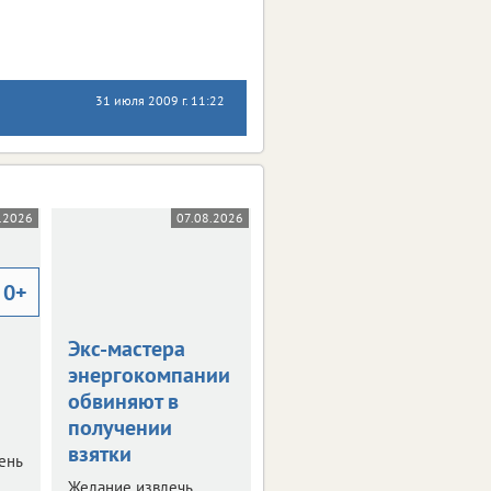
31 июля 2009 г. 11:22
.2026
07.08.2026
0+
Экс-мастера
энергокомпании
обвиняют в
получении
взятки
ень
Желание извлечь