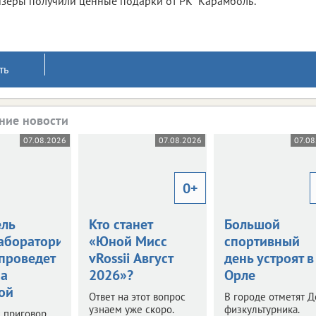
зеры получили ценные подарки от РК "Карамболь".
ть
ние новости
07.08.2026
07.08.2026
07.08
0+
ель
Кто станет
Большой
аборатории
«Юной Мисс
спортивный
 проведет
vRossii Август
день устроят в
за
2026»?
Орле
ой
Ответ на этот вопрос
В городе отметят Д
узнаем уже скоро.
физкультурника.
 приговор