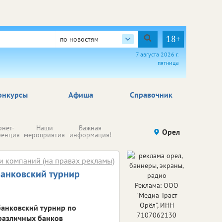
18+
по новостям
7 августа 2026 г.
пятница
онкурсы
Афиша
Справочник
Н
рнет-
Наши
Важная
Происшествия
Орел
Здоровье
комп
ренция
мероприятия
информация!
п
ре
и компаний (на правах рекламы)
банковский турнир
Реклама: ООО
"Медиа Траст
Орёл", ИНН
банковский турнир по
7107062130
 различных банков