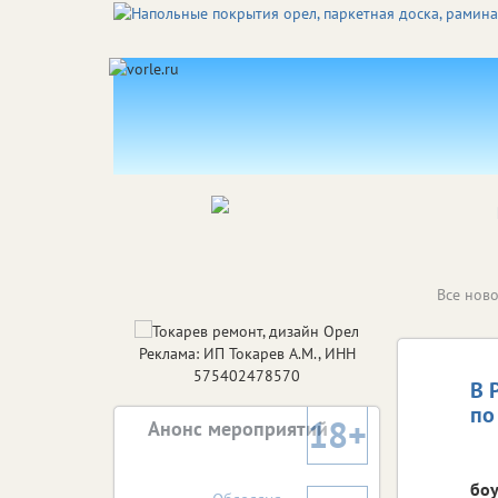
Все ново
Реклама: ИП Токарев А.М., ИНН
575402478570
В 
по
18+
Анонс мероприятий
боу