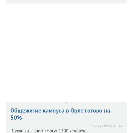
На Орловщине отыскали 22 тысячи
На Орловщине отыскали 22 тысячи
владельцев недвижимости
владельцев недвижимости
19 мая 2026 г. 8:05
В регионе продолжается выявлении ранее возникших
прав на недвижимость.
Общежитие кампуса в Орле готово на
50%
15 мая 2026 г. 15:44
Проживать в нем смогут 1500 человек.