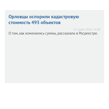
Орловцы оспорили кадастровую
стоимость 493 объектов
21 июля 2026 г. 9:00
О том, как изменились суммы, рассказали в Росреестре.
На Орловщине ищут инвестора для
На Орловщине ищут инвестора для
здания XIX века
здания XIX века
17 июля 2026 г. 9:48