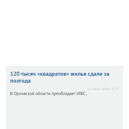
Долгие годы в нем находилось пожарное депо. Теперь
есть несколько вариантов, во что можно превратить
старинный объект.
120 тысяч «квадратов» жилья сдали за
полгода
17 июля 2026 г. 9:27
В Орловской области преобладает ИЖС.