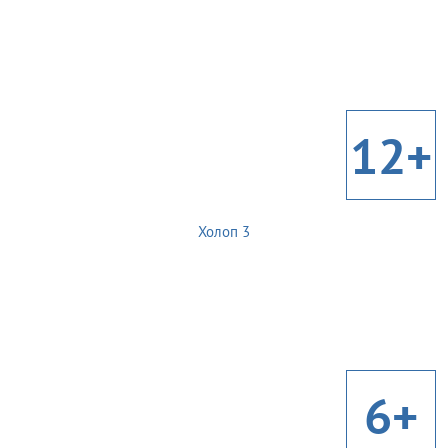
12+
Холоп 3
6+