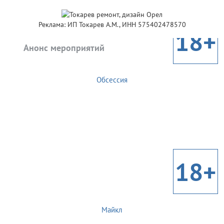
Реклама: ИП Токарев А.М., ИНН 575402478570
18+
Анонс мероприятий
Обсессия
18+
Майкл