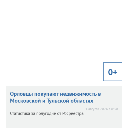
Риски покупки квартиры без риелтора
Риски покупки квартиры без риелтора
1 августа 2026 г. 9:00
Как купить квартиру и не остаться и без жилья, и без
денег? erid=2SDnjcrWomd
0+
Орловцы покупают недвижимость в
Московской и Тульской областях
1 августа 2026 г. 8:30
Статистика за полугодие от Росреестра.