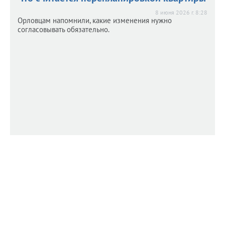
8 июня 2026 г. 8:28
Орловцам напомнили, какие изменения нужно
согласовывать обязательно.
Дом №3 на Гостиной готовят к
Дом №3 на Гостиной готовят к
реконструкции
реконструкции
29 мая 2026 г. 10:05
Эксперты пришли к выводу, что несущие конструкции
здания находятся в аварийном состоянии.