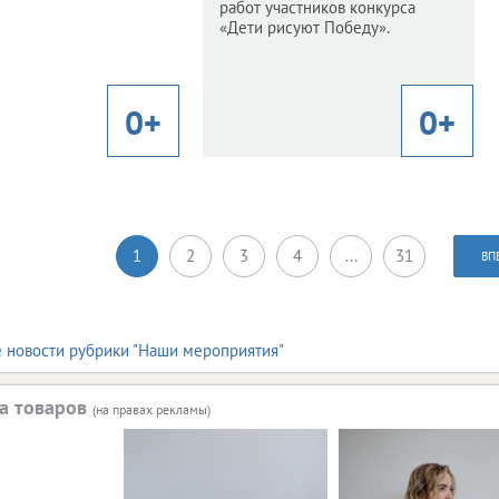
работ участников конкурса
Завершилось онлайн-
«Дети рисуют Победу».
олосование в конкурсе
рисунков.
0+
0+
0+
1
2
3
4
...
31
ВП
е новости рубрики "Наши мероприятия"
а товаров
(на правах рекламы)