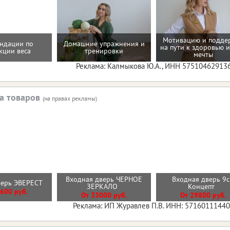
Мотивацию и подде
ндации по
Домашние упражнения и
на пути к здоровью и
кции веса
тренировки
мечты
Реклама: Калмыкова Ю.А., ИНН 57510462913
а товаров
(на правах рекламы)
Входная дверь ЧЕРНОЕ
Входная дверь 9
верь ЭВЕРЕСТ
ЗЕРКАЛО
Концепт
600 руб.
От 33000 руб.
От 29800 руб.
Реклама: ИП Журавлев П.В. ИНН: 5716011144