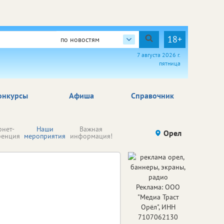
18+
по новостям
7 августа 2026 г.
пятница
онкурсы
Афиша
Справочник
Н
рнет-
Наши
Важная
Происшествия
Орел
Здоровье
комп
ренция
мероприятия
информация!
п
ре
Реклама: ООО
"Медиа Траст
Орёл", ИНН
7107062130