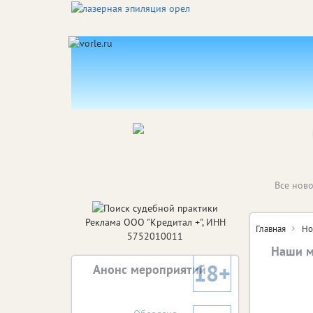
Все ново
Реклама ООО "Кредитал +", ИНН
Главная
Но
5752010011
Наши м
18+
Анонс мероприятий
«Юная
«Ю
Июль 
И