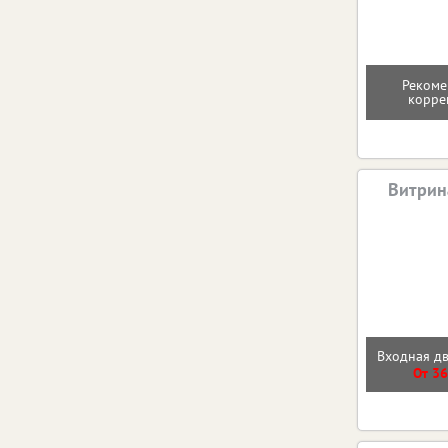
Рекоме
корре
Витрин
Входная д
От 36