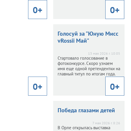
года.
0+
0+
0+
оглазка» из
Голубоглазка» из
Голосуй за "Юную Мисс
получила
Орла получила
vRossii Май"
ок
подарок
13 мая 2026 г. 10:05
Стартовало голосование в
6 г. 8:47
фотоконкурсе. Скоро узнаем
стоялось награждение
имя еще одной претендентки на
едительницы конкурса
главный титул по итогам года.
я Мисс vRossii Апрель
2026».
0+
0+
0+
 рисуют
«Дети рисуют
Победа глазами детей
у»: итоги
Победу»: итоги
7 мая 2026 г. 8:26
В Орле открылась выставка
6 г. 14:39