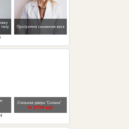
ржку
 телу
Программа снижения веса
Консультация по питанию
6
см
Входная дверь ГАРДА
Стальная дверь "Солана"
2МДФ Зеркало
От 37700 руб.
От 25700 руб.
04