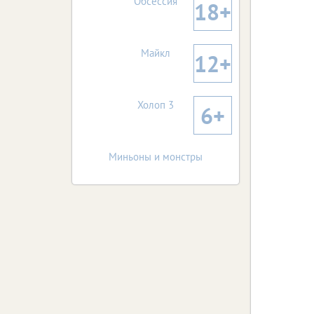
Обсессия
18+
3 августа 2
Ст
пре
Майкл
12+
фот
Холоп 3
6+
Ищем 
Миньоны и монстры
красав
к
21 июля 20
Старто
для юных