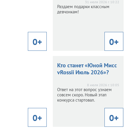
31 июля 2026 г. 10:22
Раздаем подарки классным
026 г. 9:27
девчонкам!
ала известна еще одна
тендентка на победу в
осостязании по итогам
года.
0+
0+
0+
главную
Ищем главную
Кто станет «Юной Мисс
ицу августа
расавицу августа
vRossii Июль 2026»?
26 г. 11:22
8 июля 2026 г. 10:05
вал новый фотоконкурс
Ответ на этот вопрос узнаем
 красавиц. Участвуйте
совсем скоро. Новый этап
и побеждайте!
конкурса стартовал.
0+
0+
0+