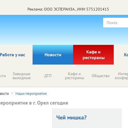
Реклама: ООО ЭСПЕРАНЗА , ИНН 5751201415
Кафе и
Работа у нас
Новости
К
рестораны
Заводные
Кафе и
Инте
сти
ДТП
Общество
выходные
рестораны
конфе
вости
Наши мероприятия
ероприятия в г. Орел сегодня
 Мисс vRossii
ная Мисс vRossii
Чей мишка?
2026»: итоги
юль 2026»: итоги