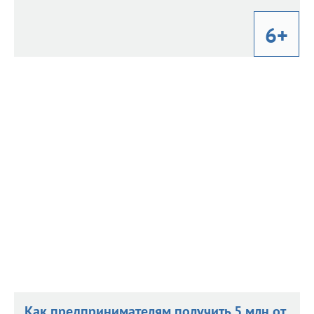
6+
Каждый третий предприниматель на
Каждый третий предприниматель на
Орловщине занят в торговле
Орловщине занят в торговле
27 мая 2026 г. 9:22
Статистика от Орелстата.
Как предпринимателям получить 5 млн от