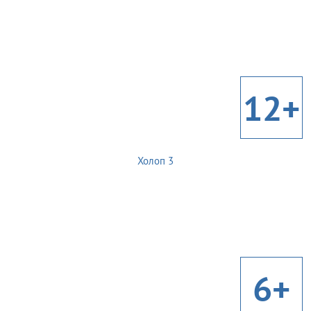
12+
Холоп 3
6+