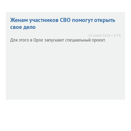
Женам участников СВО помогут открыть
свое дело
13 июля 2026 г. 8:59
Для этого в Орле запускают специальный проект.
В ЦФО снизился оборот малого бизнеса
В ЦФО снизился оборот малого бизнеса
8 июля 2026 г. 9:35
Финансовые итоги первого квартала 2026 года.