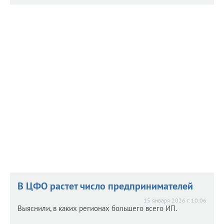
Налоговые доначисления бизнесу
Налоговые доначисления бизнесу
увеличились
увеличились
4 марта 2026 г. 8:48
В некоторых регионах - сразу в несколько раз.
В ЦФО растет число предпринимателей
15 января 2026 г. 10:06
Выяснили, в каких регионах большего всего ИП.