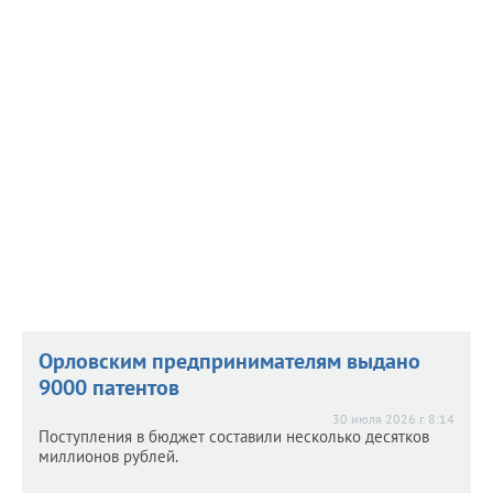
Назначен новый председатель Совета
Назначен новый председатель Совета
орловского ИТ-кластера
орловского ИТ-кластера
31 июля 2026 г. 8:18
Объединение возглавил опытный предприниматель,
стоявший у истоков создания ИТ-кластера в 2017 году.
Орловским предпринимателям выдано
9000 патентов
30 июля 2026 г. 8:14
Поступления в бюджет составили несколько десятков
миллионов рублей.