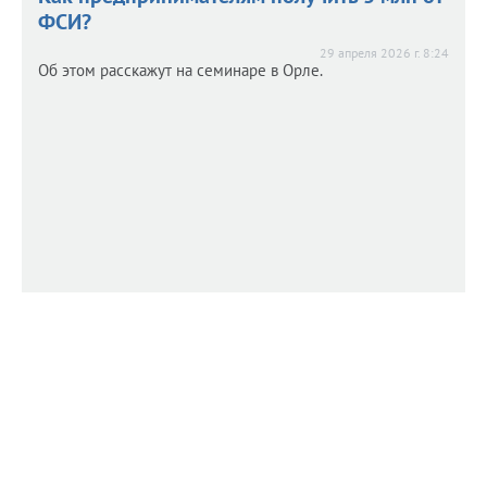
ФСИ?
29 апреля 2026 г. 8:24
Об этом расскажут на семинаре в Орле.
Орловскому бизнесу предложили
Орловскому бизнесу предложили
компенсировать расходы
компенсировать расходы
25 марта 2026 г. 8:00
Кто может на это рассчитывать?