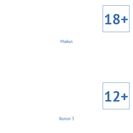
18+
Майкл
12+
Холоп 3