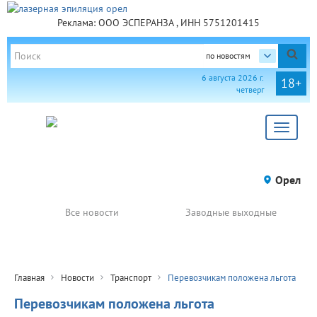
Реклама: ООО ЭСПЕРАНЗА , ИНН 5751201415
по новостям
6 августа 2026 г.
18+
четверг
Toggle
navigat
Орел
Все новости
Заводные выходные
Главная
Новости
Транспорт
Перевозчикам положена льгота
Перевозчикам положена льгота