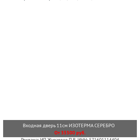
Входная дверь 11см ИЗОТЕРМА СЕРЕБРО
От 35500 руб.
Реклама: ИП Журавлев П.В. ИНН: 571601114404