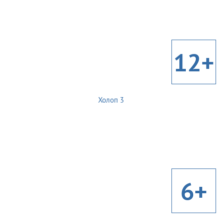
12+
Холоп 3
6+