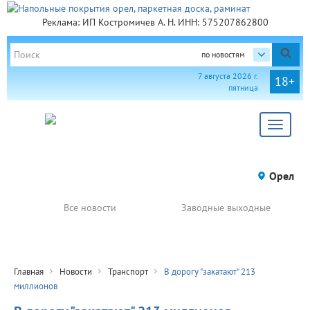
Реклама: ИП Костромичев А. Н. ИНН: 575207862800
по новостям
7 августа 2026 г.
18+
пятница
Toggle
navigat
Орел
Все новости
Заводные выходные
Главная
Новости
Транспорт
В дорогу "закатают" 213
миллионов