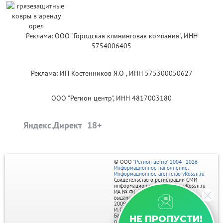
Реклама: ООО "Городская клининговая компания", ИНН
5754006405
Реклама: ИП Костенников Я.О , ИНН 575300050627
ООО "Регион центр", ИНН 4817003180
Яндекс.Директ
© ООО
"Регион центр" 2004 - 2026
Информационное наполнение:
Информационное агентство vRossii.ru
Свидетельство о регистрации СМИ
информационного агентства vRossii.ru
ИА № ФС 77‑35502
выдано РОСКОМНАДЗОРом 04 марта
2009г.
И. О. Главного редактора Нарыков А. Н.
Баннеры на портале размещаются на
НЕ ПРОПУСТИ!
правах рекламы.