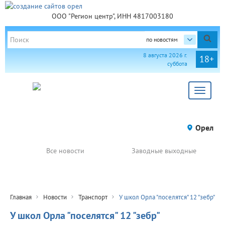
ООО "Регион центр", ИНН 4817003180
по новостям
8 августа 2026 г.
18+
суббота
Toggle
navigat
Орел
Все новости
Заводные выходные
Главная
Новости
Транспорт
У школ Орла "поселятся" 12 "зебр"
У школ Орла "поселятся" 12 "зебр"