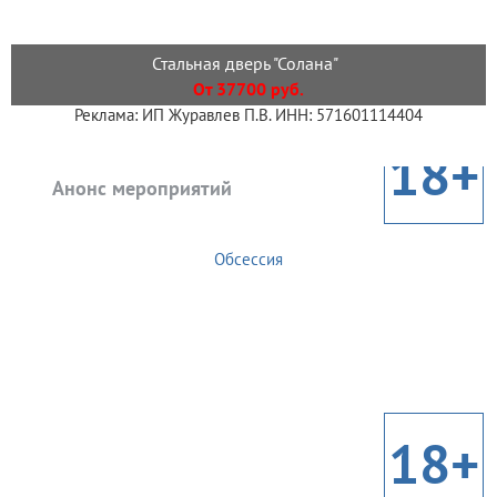
Стальная дверь "Солана"
От 37700 руб.
Реклама: ИП Журавлев П.В. ИНН: 571601114404
18+
Анонс мероприятий
Обсессия
18+