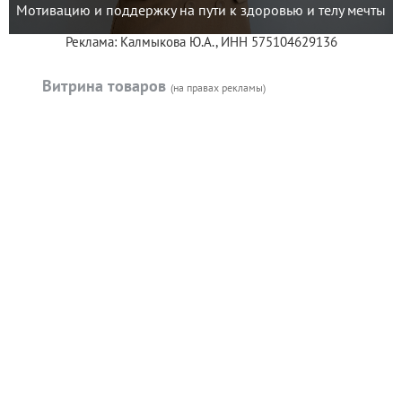
Мотивацию и поддержку на пути к здоровью и телу мечты
Реклама: Калмыкова Ю.А., ИНН 575104629136
Витрина товаров
(на правах рекламы)