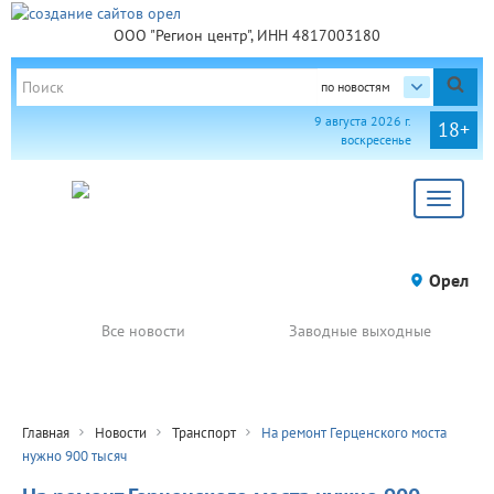
ООО "Регион центр", ИНН 4817003180
по новостям
9 августа 2026 г.
18+
воскресенье
Toggle
navigat
Орел
Все новости
Заводные выходные
Главная
Новости
Транспорт
На ремонт Герценского моста
нужно 900 тысяч