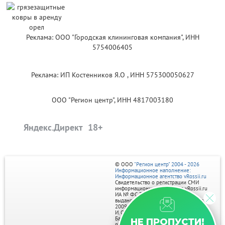
Реклама: ООО "Городская клининговая компания", ИНН
5754006405
Реклама: ИП Костенников Я.О , ИНН 575300050627
ООО "Регион центр", ИНН 4817003180
Яндекс.Директ
© ООО
"Регион центр" 2004 - 2026
Информационное наполнение:
Информационное агентство vRossii.ru
Свидетельство о регистрации СМИ
информационного агентства vRossii.ru
ИА № ФС 77‑35502
выдано РОСКОМНАДЗОРом 04 марта
2009г.
И. О. Главного редактора Нарыков А. Н.
Баннеры на портале размещаются на
НЕ ПРОПУСТИ!
правах рекламы.