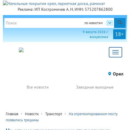
Реклама: ИП Костромичев А. Н. ИНН: 575207862800
по новостям
9 августа 2026 г.
18+
воскресенье
Toggle
navigat
Орел
Все новости
Заводные выходные
Главная
Новости
Транспорт
На отремонтированном мосту
появились трещины