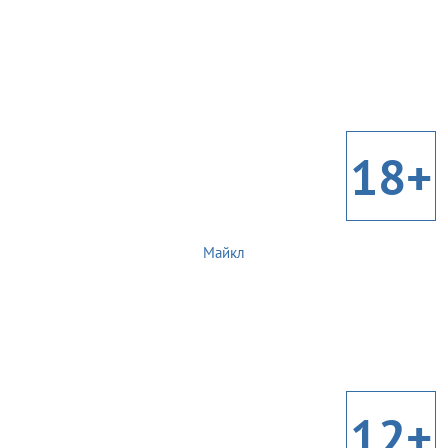
18+
Майкл
12+