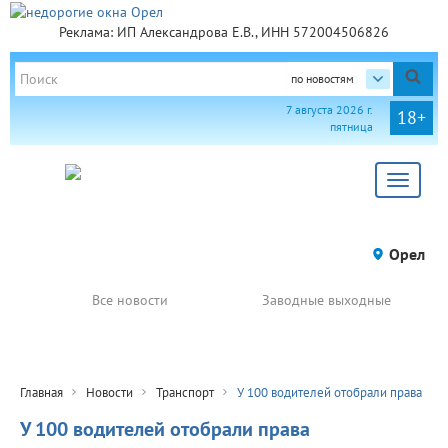
Реклама: ИП Александрова Е.В., ИНН 572004506826
по новостям
7 августа 2026 г.
18+
пятница
Toggle
navigat
Орел
Все новости
Заводные выходные
Главная
Новости
Транспорт
У 100 водителей отобрали права
У 100 водителей отобрали права