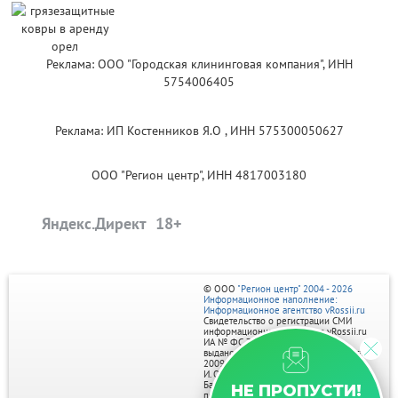
Реклама: ООО "Городская клининговая компания", ИНН
5754006405
Реклама: ИП Костенников Я.О , ИНН 575300050627
ООО "Регион центр", ИНН 4817003180
Яндекс.Директ
© ООО
"Регион центр" 2004 - 2026
Информационное наполнение:
Информационное агентство vRossii.ru
Свидетельство о регистрации СМИ
информационного агентства vRossii.ru
ИА № ФС 77‑35502
выдано РОСКОМНАДЗОРом 04 марта
2009г.
И. О. Главного редактора Нарыков А. Н.
Баннеры на портале размещаются на
НЕ ПРОПУСТИ!
правах рекламы.