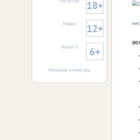
Обсессия
18+
пес
Майкл
12+
00:
Холоп 3
6+
Миньоны и монстры