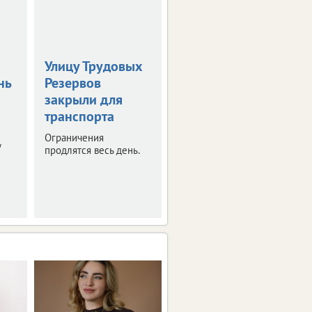
Улицу Трудовых
Введен новый
нь
Резервов
временный
закрыли для
запрет на вывоз
транспорта
топлива
Ограничения
Это касается
у
продлятся весь день.
отдельных видов
горючего.
Ограничения вступят в
силу с августа.