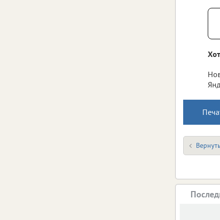
Хот
Нов
Янд
Печа
Вернуть
Послед