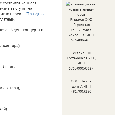
е состоится концерт
ектив выступит на
амках проекта
"Праздник
платный.
Реклама: ООО
"Городская
ичат. В день концерта
с
клининговая
компания", ИНН
5754006405
ская гора),
Реклама: ИП
Костенников Я.О ,
ИНН
. Ленина.
575300050627
ООО "Регион
центр", ИНН
ская гора),
4817003180
кой).