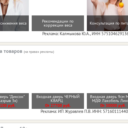
Рекомендации по
снижения веса
Консультация по пи
коррекции веса
Реклама: Калмыкова Ю.А., ИНН 57510462913
а товаров
(на правах рекламы)
верь "Диксон"
Входная дверь ЧЕРНЫЙ
Входная дверь 9см 
разрыв 3к)
КВАРЦ
МДФ Лакобель Ли
100 руб.
От 27700 руб.
От 30000 руб.
Реклама: ИП Журавлев П.В. ИНН: 5716011144