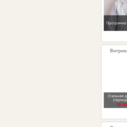
Программа 
Витрин
Стальная д
(термо
От 40