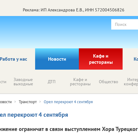
Реклама: ИП Александрова Е.В., ИНН 572004506826
Кафе и
Работа у нас
Новости
К
рестораны
Заводные
Кафе и
Инте
сти
ДТП
Общество
выходные
рестораны
конфе
овости
Транспорт
Орел перекроют 4 сентября
ел перекроют 4 сентября
ижение ограничат в связи выступлением Хора Турецког