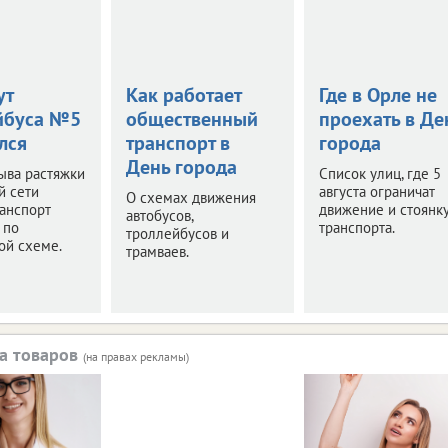
ут
Как работает
Где в Орле не
йбуса №5
общественный
проехать в Де
лся
транспорт в
города
День города
ыва растяжки
Список улиц, где 5
й сети
августа ограничат
О схемах движения
анспорт
движение и стоянк
автобусов,
 по
транспорта.
троллейбусов и
ой схеме.
трамваев.
а товаров
(на правах рекламы)