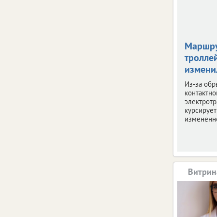
Маршр
тролле
измени
Из-за обр
контактно
электротр
курсирует
измененн
Витрин