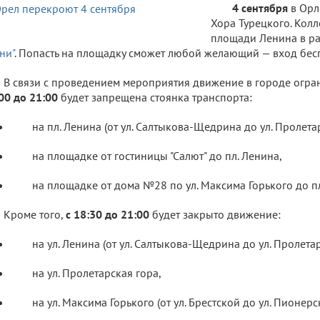
4 сентября
в Орл
Хора Турецкого. Колл
площади Ленина в р
ни"
. Попасть на площадку сможет любой желающий — вход бес
В связи с проведением мероприятия движение в городе огран
00 до 21:00
будет запрещена стоянка транспорта:
на пл. Ленина (от ул. Салтыкова-Щедрина до ул. Пролетар
на площадке от гостиницы "Салют" до пл. Ленина,
на площадке от дома №28 по ул. Максима Горького до пл
Кроме того,
с 18:30 до 21:00
будет закрыто движение:
на ул. Ленина (от ул. Салтыкова-Щедрина до ул. Пролетар
на ул. Пролетарская гора,
на ул. Максима Горького (от ул. Брестской до ул. Пионерс