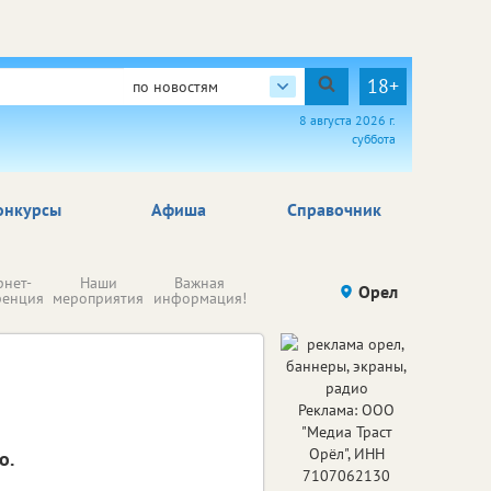
18+
по новостям
8 августа 2026 г.
суббота
онкурсы
Афиша
Справочник
Н
рнет-
Наши
Важная
Происшествия
Орел
Здоровье
комп
ренция
мероприятия
информация!
п
ре
Реклама: ООО
"Медиа Траст
Орёл", ИНН
о.
7107062130