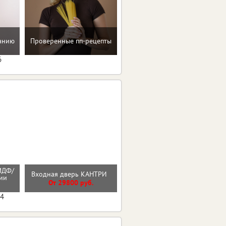
Помощь в преодолении
танию
Проверенные пп-рецепты
пищевых зависимостей
6
МДФ/
Входная дверь КАНТРИ
Стальная дверь "Дуэт"
нии
От 29800 руб.
От 36000 руб.
04