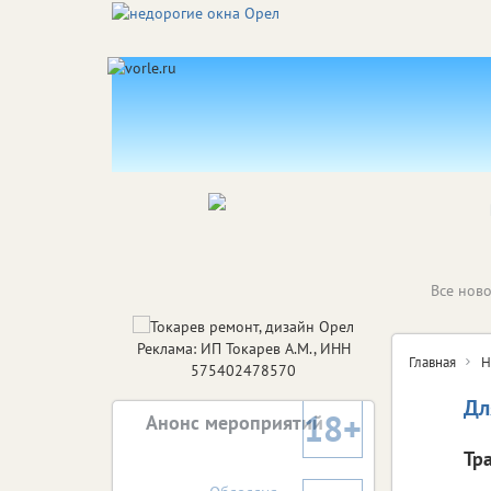
Все ново
Реклама: ИП Токарев А.М., ИНН
Главная
Н
575402478570
Дл
18+
Анонс мероприятий
Тр