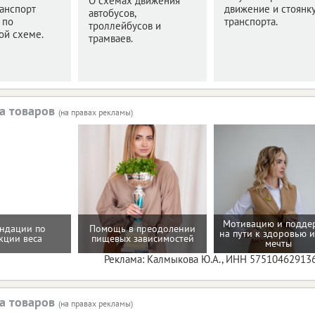
О схемах движения
анспорт
движение и стоянк
автобусов,
 по
транспорта.
троллейбусов и
ой схеме.
трамваев.
а товаров
(на правах рекламы)
Мотивацию и подде
ндации по
Помощь в преодолении
на пути к здоровью и
кции веса
пищевых зависимостей
мечты
Реклама: Калмыкова Ю.А., ИНН 57510462913
а товаров
(на правах рекламы)