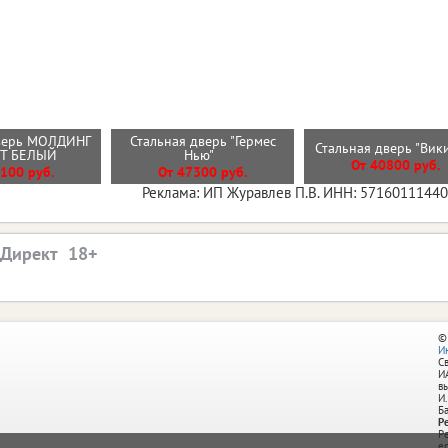
верь МОЛДИНГ
Стальная дверь "Гермес
Стальная дверь "Вик
ИТ БЕЛЫЙ
Нью"
От 40800 руб.
100 руб.
От 47300 руб.
Реклама: ИП Журавлев П.В. ИНН: 5716011144
.Директ
©
И
С
И
в
И.
Б
Р
Р
e