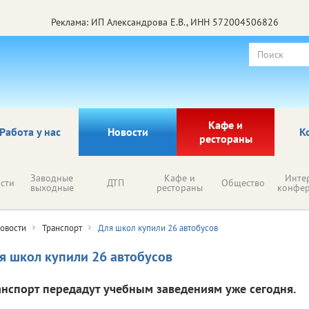
Реклама: ИП Александрова Е.В., ИНН 572004506826
Кафе и
Работа у нас
Новости
К
рестораны
Заводные
Кафе и
Инте
сти
ДТП
Общество
выходные
рестораны
конфе
овости
Транспорт
Для школ купили 26 автобусов
я школ купили 26 автобусов
анспорт передадут учебным заведениям уже сегодня.