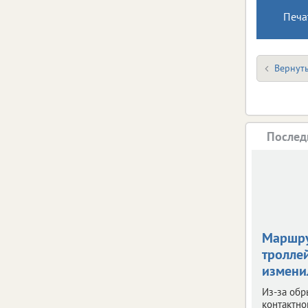
Печа
Вернуть
Послед
Маршр
тролле
измени
Из-за обр
контактно