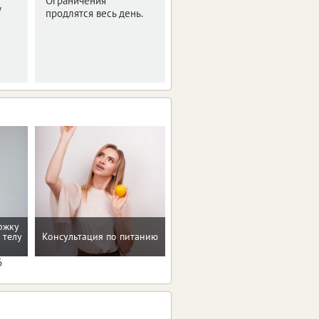
Ограничения
Это касается
у
продлятся весь день.
отдельных видов
горючего.
Ограничения вступят в
силу с августа.
ржку
Восстановление после
 телу
Консультация по питанию
родов
6