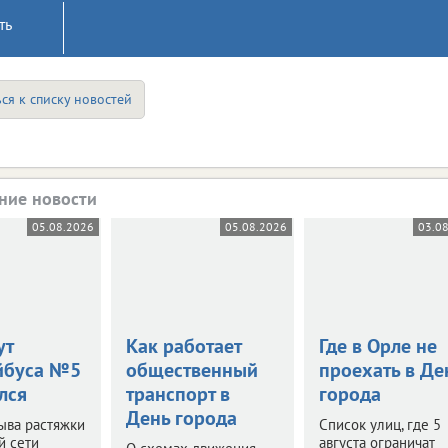
ть
ся к списку новостей
ние новости
05.08.2026
05.08.2026
03.0
ут
Как работает
Где в Орле не
йбуса №5
общественный
проехать в Де
лся
транспорт в
города
День города
ыва растяжки
Список улиц, где 5
й сети
августа ограничат