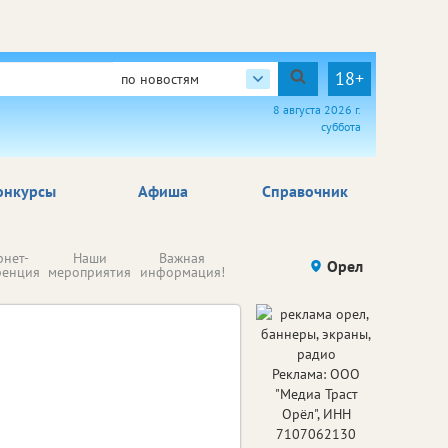
18+
по новостям
8 августа 2026 г.
суббота
онкурсы
Афиша
Справочник
Н
рнет-
Наши
Важная
Происшествия
Орел
Здоровье
комп
ренция
мероприятия
информация!
п
ре
Реклама: ООО
"Медиа Траст
Орёл", ИНН
7107062130