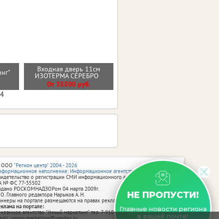
Входная дверь 11см
инг"
Стальная дверь "Эверест"
ИЗОТЕРМА СЕРЕБРО
От 35200 руб.
От 35500 руб.
04
 ООО
"Регион центр" 2004 - 2026
нформационное наполнение: Информационное агентство vRossii.ru
видетельство о регистрации СМИ информационного агентства vRossii.ru
А № ФС 77‑35502
ыдано РОСКОМНАДЗОРом 04 марта 2009г.
НЕ ПРОПУСТИ!
 О. Главного редактора Нарыков А. Н.
аннеры на портале размещаются на правах рекламы.
еклама на портале:
Главные новости региона
екламное агентство "Умный маркетинг" тел. 7-910-267-70-40,
в вашей почте!
mail: umnyy.marketing@yandex.ru