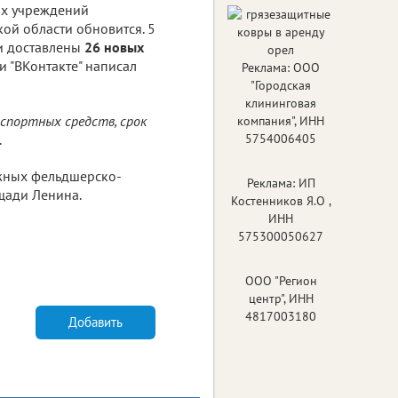
их учреждений
ой области обновится. 5
и доставлены
26 новых
и "ВКонтакте" написал
Реклама: ООО
"Городская
клининговая
спортных средств, срок
компания", ИНН
.
5754006405
ижных фельдшерско-
Реклама: ИП
щади Ленина.
Костенников Я.О ,
ИНН
575300050627
ООО "Регион
центр", ИНН
4817003180
Добавить