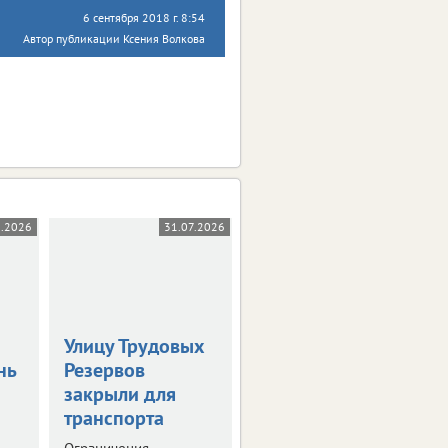
6 сентября 2018 г. 8:54
Автор публикации Ксения Волкова
8.2026
31.07.2026
31.07.2026
Улицу Трудовых
Введен новый
нь
Резервов
временный
закрыли для
запрет на вывоз
транспорта
топлива