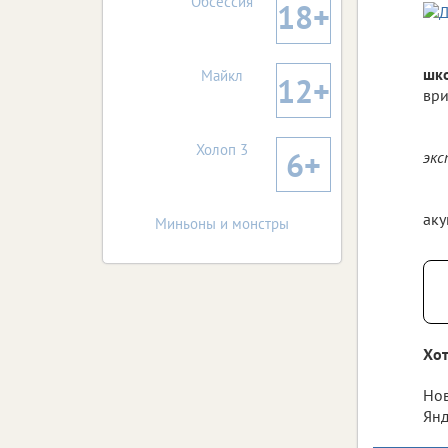
Обсессия
18+
шко
Майкл
12+
ври
Холоп 3
6+
экс
аку
Миньоны и монстры
Хот
Нов
Янд