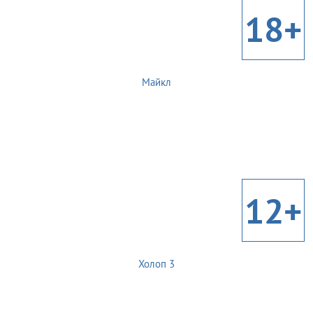
18+
Майкл
12+
Холоп 3