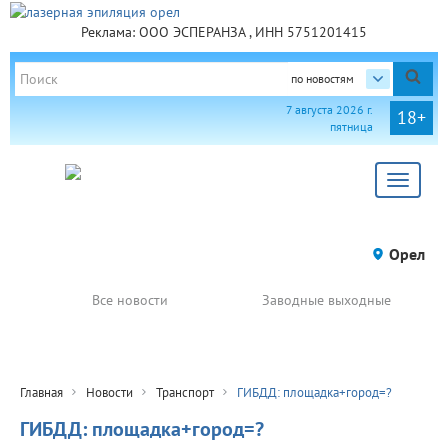
Реклама: ООО ЭСПЕРАНЗА , ИНН 5751201415
по новостям
7 августа 2026 г.
18+
пятница
Toggle
navigat
Орел
Все новости
Заводные выходные
Главная
Новости
Транспорт
ГИБДД: площадка+город=?
ГИБДД: площадка+город=?