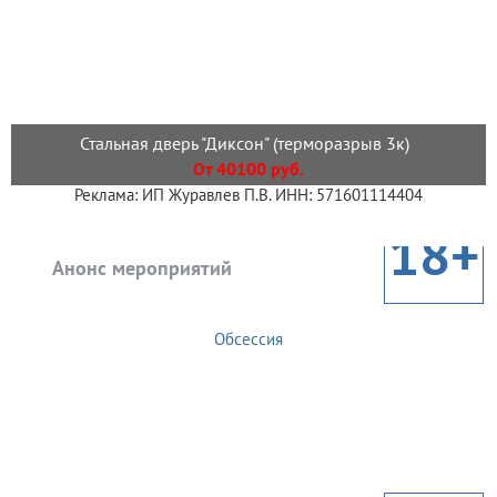
Стальная дверь "Диксон" (терморазрыв 3к)
От 40100 руб.
Реклама: ИП Журавлев П.В. ИНН: 571601114404
18+
Анонс мероприятий
Обсессия