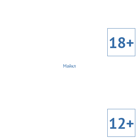
18+
Майкл
12+