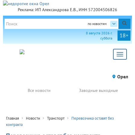
Реклама: ИП Александрова Е.В., ИНН 572004506826
по новостям
8 августа 2026 г.
18+
суббота
Toggle
navigat
Орел
Все новости
Заводные выходные
Главная
Новости
Транспорт
Перевозчика оставят без
контракта