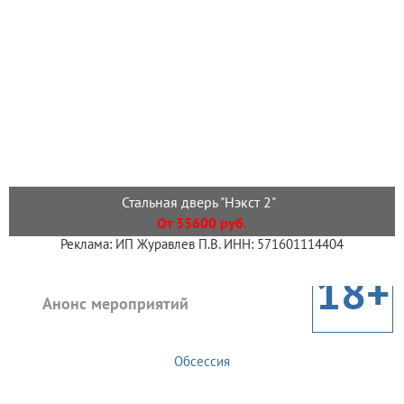
Стальная дверь "Нэкст 2"
От 35600 руб.
Реклама: ИП Журавлев П.В. ИНН: 571601114404
18+
Анонс мероприятий
Обсессия