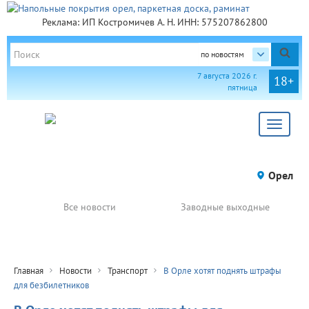
Реклама: ИП Костромичев А. Н. ИНН: 575207862800
по новостям
7 августа 2026 г.
18+
пятница
Toggle
navigat
Орел
Все новости
Заводные выходные
Главная
Новости
Транспорт
В Орле хотят поднять штрафы
для безбилетников