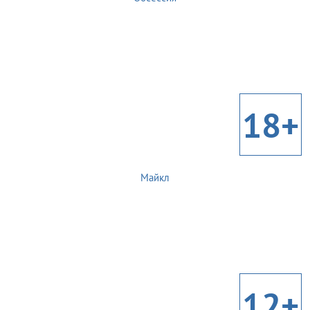
18+
Майкл
12+