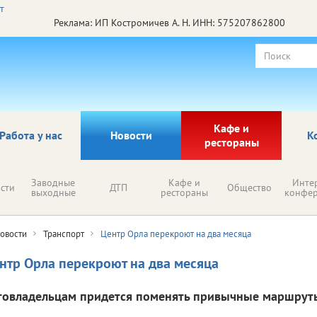
Реклама: ИП Костромичев А. Н. ИНН: 575207862800
Кафе и
Работа у нас
Новости
К
рестораны
Заводные
Кафе и
Инте
сти
ДТП
Общество
выходные
рестораны
конфе
овости
Транспорт
Центр Орла перекроют на два месяца
нтр Орла перекроют на два месяца
товладельцам придется поменять привычные маршрут