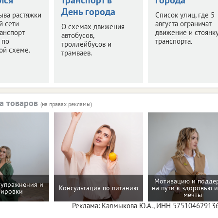
День города
ыва растяжки
Список улиц, где 5
й сети
августа ограничат
О схемах движения
анспорт
движение и стоянк
автобусов,
 по
транспорта.
троллейбусов и
ой схеме.
трамваев.
а товаров
(на правах рекламы)
Мотивацию и подде
упражнения и
Консультация по питанию
на пути к здоровью и
нировки
мечты
Реклама: Калмыкова Ю.А., ИНН 57510462913