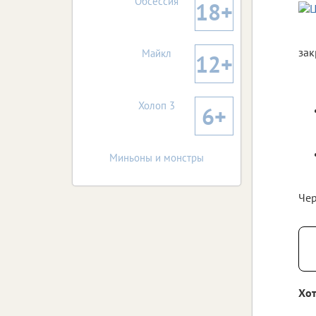
Обсессия
18+
зак
Майкл
12+
Холоп 3
6+
Миньоны и монстры
Чер
Хот