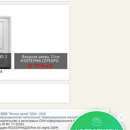
МО 2
Входная дверь 11см
Стальная дверь "Арктика"
ИЗОТЕРМА СЕРЕБРО
(терморазрыв 3к)
От 35500 руб.
От 41500 руб.
04
 ООО
"Регион центр" 2004 - 2026
нформационное наполнение: Информационное агентство vRossii.ru
видетельство о регистрации СМИ информационного агентства vRossii.ru
А № ФС 77‑35502
ыдано РОСКОМНАДЗОРом 04 марта 2009г.