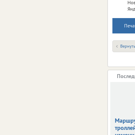
Нов
Янд
Печа
Вернуть
Послед
Маршр
тролле
измени