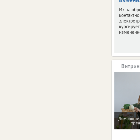
Из-за обр
контактно
электротр
курсирует
измененн
Витрин
Домашние 
тре