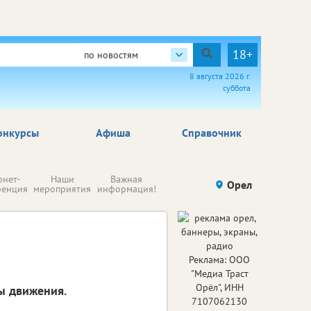
18+
по новостям
8 августа 2026 г.
суббота
онкурсы
Афиша
Справочник
Н
рнет-
Наши
Важная
Происшествия
Орел
Здоровье
комп
ренция
мероприятия
информация!
п
ре
Реклама: ООО
"Медиа Траст
Орёл", ИНН
ы движения.
7107062130