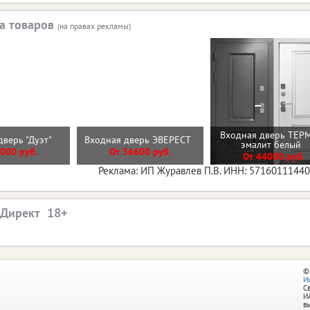
а товаров
(на правах рекламы)
Входная дверь ТЕР
дверь "Дуэт"
Входная дверь ЭВЕРЕСТ
эмалит белый
000 руб.
От 36600 руб.
От 44000 руб.
Реклама: ИП Журавлев П.В. ИНН: 5716011144
.Директ
©
И
С
И
в