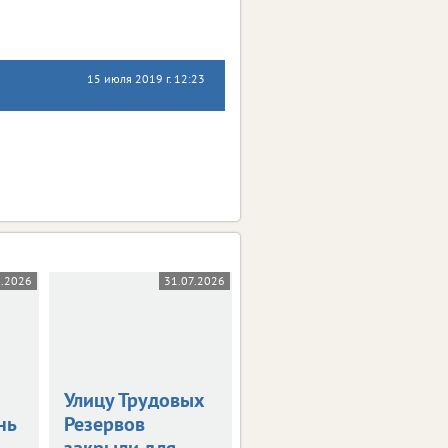
15 июля 2019 г. 12:23
8.2026
31.07.2026
31.07.2026
Улицу Трудовых
Введен новый
нь
Резервов
временный
закрыли для
запрет на вывоз