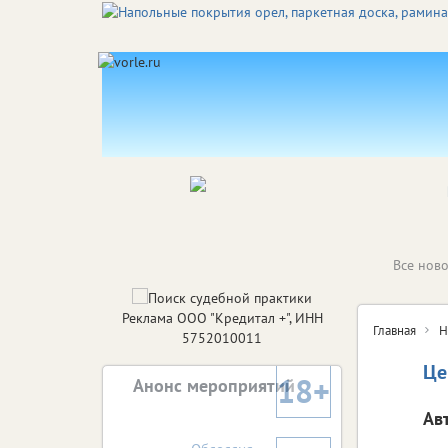
Все ново
Реклама ООО "Кредитал +", ИНН
Главная
Н
5752010011
Це
18+
Анонс мероприятий
Ав