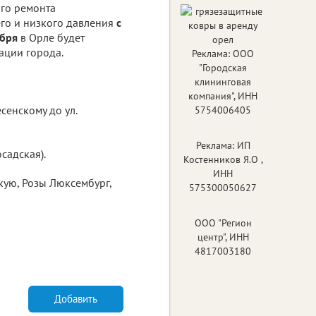
ого ремонта
го и низкого давления
с
ября
в Орле будет
ации города.
Реклама: ООО
"Городская
клининговая
компания", ИНН
сенскому до ул.
5754006405
Реклама: ИП
осадская).
Костенников Я.О ,
ИНН
ую, Розы Люксембург,
575300050627
ООО "Регион
центр", ИНН
4817003180
Добавить