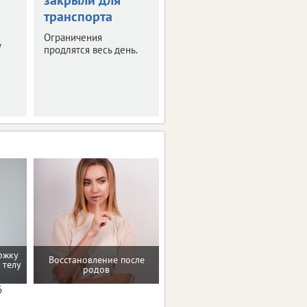
транспорта
топлива
Ограничения
Это касается
у
продлятся весь день.
отдельных видов
горючего.
Ограничения вступят в
силу с августа.
ржку
Восстановление после
Помощь в преодолении
 телу
родов
пищевых зависимостей
6