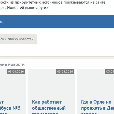
ости из приоритетных источников показываются на сайте
екс.Новостей выше других
ть
ся к списку новостей
ние новости
05.08.2026
05.08.2026
03.0
ут
Как работает
Где в Орле не
йбуса №5
общественный
проехать в Де
лся
транспорт в
города