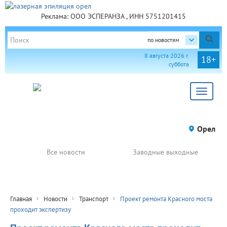
Реклама: ООО ЭСПЕРАНЗА , ИНН 5751201415
по новостям
8 августа 2026 г.
18+
суббота
Toggle
navigat
Орел
Все новости
Заводные выходные
Главная
Новости
Транспорт
Проект ремонта Красного моста
проходит экспертизу