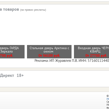
а товаров
(на правах рекламы)
дверь ГАРДА
Стальная дверь Арктика с
Входная дверь ЧЕ
 Зеркало
окном
КВАРЦ
700 руб.
От 56100 руб.
От 27700 руб.
Реклама: ИП Журавлев П.В. ИНН: 5716011144
.Директ
©
И
С
И
в