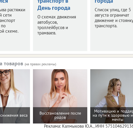
лся
транспорт в
города
День города
ыва растяжки
Список улиц, где 5
й сети
августа ограничат
О схемах движения
анспорт
движение и стоянк
автобусов,
 по
транспорта.
троллейбусов и
ой схеме.
трамваев.
а товаров
(на правах рекламы)
Мотивацию и подде
Восстановление после
снижения веса
на пути к здоровью и
родов
мечты
Реклама: Калмыкова Ю.А., ИНН 57510462913