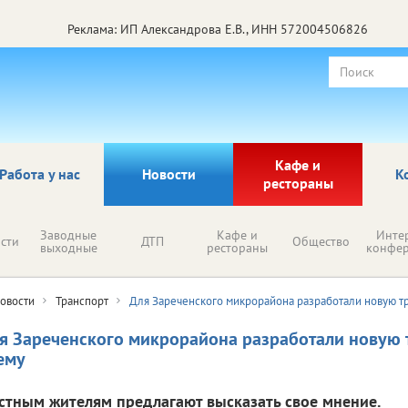
Реклама: ИП Александрова Е.В., ИНН 572004506826
Кафе и
Работа у нас
Новости
К
рестораны
Заводные
Кафе и
Инте
сти
ДТП
Общество
выходные
рестораны
конфе
овости
Транспорт
Для Зареченского микрорайона разработали новую т
я Зареченского микрорайона разработали новую
ему
стным жителям предлагают высказать свое мнение.