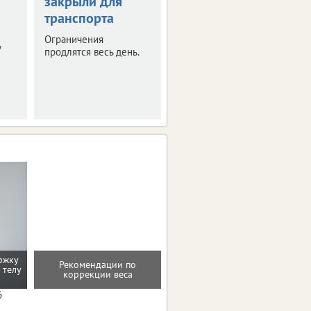
закрыли для
запрет на вывоз
транспорта
топлива
Ограничения
Это касается
у
продлятся весь день.
отдельных видов
горючего.
Ограничения вступят в
силу с августа.
ржку
Рекомендации по
 телу
Консультация по питанию
коррекции веса
6