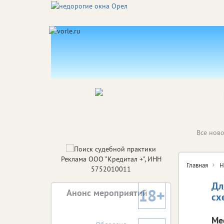
Все ново
Реклама ООО "Кредитал +", ИНН
Главная
Н
5752010011
Дл
18+
Анонс мероприятий
сх
Ме