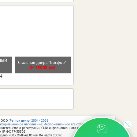
РНЫЙ
Стальная дверь "Босфор"
Стальная дверь "Викинг"
От 25000 руб.
От 40800 руб.
04
 ООО
"Регион центр" 2004 - 2026
нформационное наполнение: Информационное агентство vRossii.ru
видетельство о регистрации СМИ информационного агентства vRossii.ru
А № ФС 77‑35502
ыдано РОСКОМНАДЗОРом 04 марта 2009г.