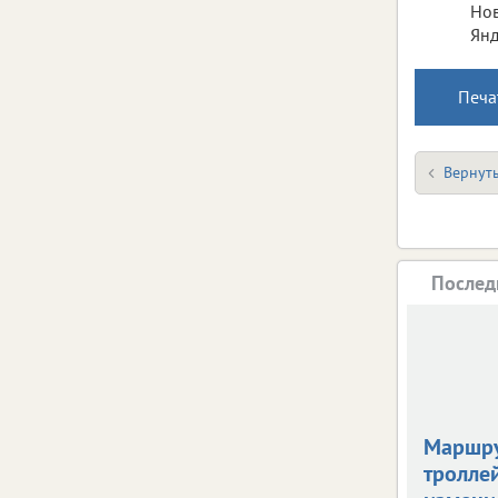
Нов
Янд
Печа
Вернуть
Послед
Маршр
тролле