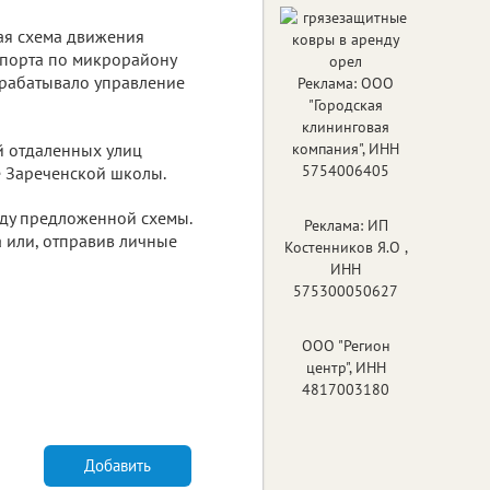
ая схема движения
порта по микрорайону
азрабатывало управление
Реклама: ООО
"Городская
клининговая
ей отдаленных улиц
компания", ИНН
5754006405
е Зареченской школы.
оду предложенной схемы.
Реклама: ИП
 или, отправив личные
Костенников Я.О ,
ИНН
575300050627
ООО "Регион
центр", ИНН
4817003180
Добавить