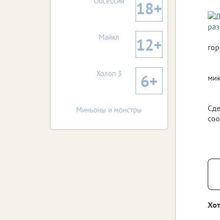
Обсессия
18+
Майкл
12+
гор
Холоп 3
6+
мик
Сде
Миньоны и монстры
соо
Хот