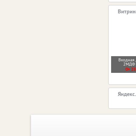
Витрин
Входная 
2МДФ
От 25
Яндекс