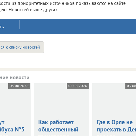
ости из приоритетных источников показываются на сайте
екс.Новостей выше других
ть
ся к списку новостей
ние новости
05.08.2026
05.08.2026
03.0
ут
Как работает
Где в Орле не
йбуса №5
общественный
проехать в Де