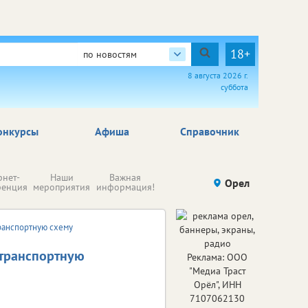
18+
по новостям
8 августа 2026 г.
суббота
онкурсы
Афиша
Справочник
Н
рнет-
Наши
Важная
Происшествия
Орел
Здоровье
комп
ренция
мероприятия
информация!
п
ре
ранспортную схему
 транспортную
Реклама: ООО
"Медиа Траст
Орёл", ИНН
7107062130