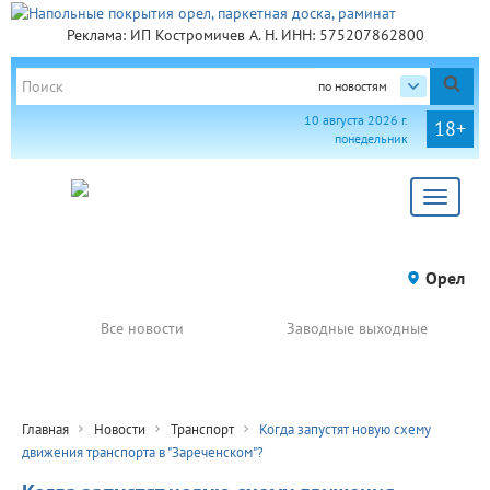
Реклама: ИП Костромичев А. Н. ИНН: 575207862800
по новостям
10 августа 2026 г.
18+
понедельник
Toggle
navigat
Орел
Все новости
Заводные выходные
Главная
Новости
Транспорт
Когда запустят новую схему
движения транспорта в "Зареченском"?