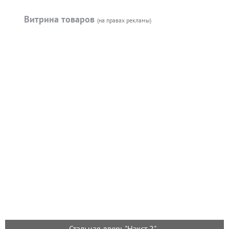
Витрина товаров
(на правах рекламы)
Стальная дверь "Нэкст 2"