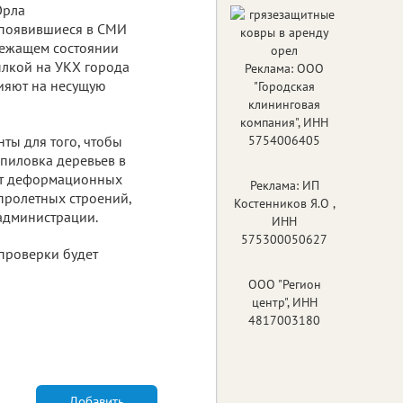
Орла
появившиеся в СМИ
лежащем состоянии
ылкой на УКХ города
Реклама: ООО
лияют на несущую
"Городская
клининговая
компания", ИНН
ты для того, чтобы
5754006405
ыпиловка деревьев в
нт деформационных
Реклама: ИП
пролетных строений,
Костенников Я.О ,
администрации.
ИНН
575300050627
 проверки будет
ООО "Регион
центр", ИНН
4817003180
Добавить