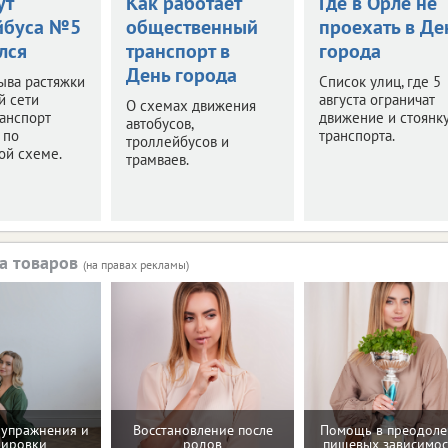
ут
Как работает
Где в Орле не
йбуса №5
общественный
проехать в Де
лся
транспорт в
города
День города
ыва растяжки
Список улиц, где 5
й сети
августа ограничат
О схемах движения
анспорт
движение и стоянк
автобусов,
 по
транспорта.
троллейбусов и
ой схеме.
трамваев.
а товаров
(на правах рекламы)
упражнения и
Восстановление после
Помощь в преодол
нировки
родов
пищевых зависимос