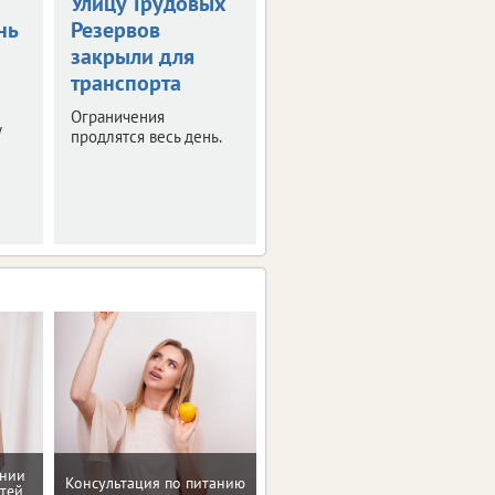
Улицу Трудовых
Введен новый
нь
Резервов
временный
закрыли для
запрет на вывоз
транспорта
топлива
Ограничения
Это касается
у
продлятся весь день.
отдельных видов
горючего.
Ограничения вступят в
силу с августа.
Мотивацию и поддержку
ении
Консультация по питанию
на пути к здоровью и телу
тей