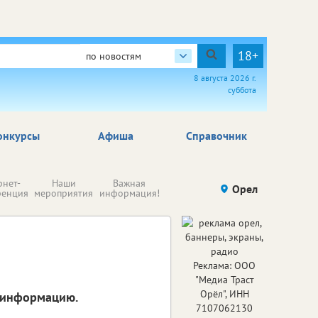
18+
по новостям
8 августа 2026 г.
суббота
онкурсы
Афиша
Справочник
Н
рнет-
Наши
Важная
Происшествия
Орел
Здоровье
комп
ренция
мероприятия
информация!
п
ре
Реклама: ООО
"Медиа Траст
Орёл", ИНН
 информацию.
7107062130