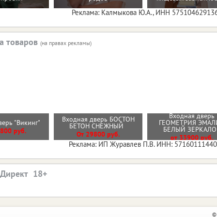
Реклама: Калмыкова Ю.А., ИНН 57510462913
а товаров
(на правах рекламы)
Входная дверь
Входная дверь БОСТОН
верь "Викинг"
ГЕОМЕТРИЯ ЭМАЛ
БЕТОН СНЕЖНЫЙ
БЕЛЫЙ ЗЕРКАЛ
800 руб.
От 29800 руб.
от 33900 руб.
Реклама: ИП Журавлев П.В. ИНН: 5716011144
.Директ
©