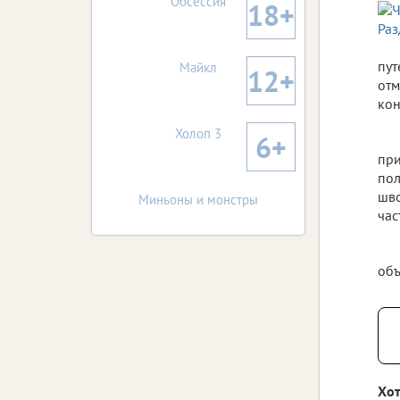
Обсессия
18+
пут
Майкл
12+
отм
кон
Холоп 3
6+
при
пол
шво
Миньоны и монстры
час
объ
Хот