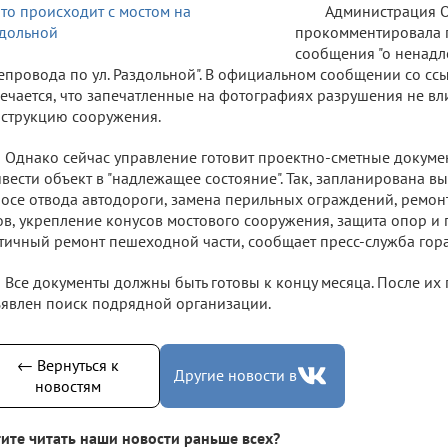
Администрация 
прокомментировала 
сообщения "о ненад
епровода по ул. Раздольной". В официальном сообщении со сс
ечается, что запечатленные на фотографиях разрушения не в
струкцию сооружения.
Однако сейчас управление готовит проектно-сметные докумен
вести объект в "надлежащее состояние". Так, запланирована в
осе отвода автодороги, замена перильных ограждений, ремо
в, укрепление конусов мостового сооружения, защита опор и 
тичный ремонт пешеходной части, сообщает пресс-служба гор
Все документы должны быть готовы к концу месяца. После их
явлен поиск подрядной организации.
← Вернуться к
Другие новости в
новостям
ите читать наши новости раньше всех?