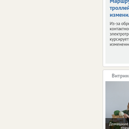
Маршр
тролле
измени
Из-за обр
контактно
электротр
курсирует
измененн
Витрин
Домашние 
тре