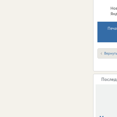
Нов
Янд
Печа
Вернуть
Послед